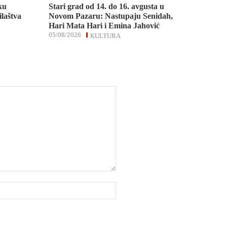
ku
Stari grad od 14. do 16. avgusta u
ilaštva
Novom Pazaru: Nastupaju Senidah,
Hari Mata Hari i Emina Jahović
05/08/2026
KULTURA
Website: