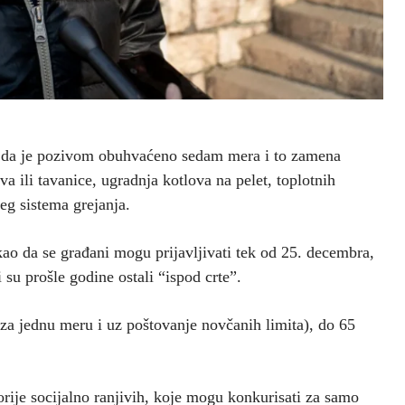
e da je pozivom obuhvaćeno sedam mera i to zamena
ova ili tavanice, ugradnja kotlova na pelet, toplotnih
eg sistema grejanja.
akao da se građani mogu prijavljivati tek od 25. decembra,
su prošle godine ostali “ispod crte”.
(za jednu meru i uz poštovanje novčanih limita), do 65
orije socijalno ranjivih, koje mogu konkurisati za samo