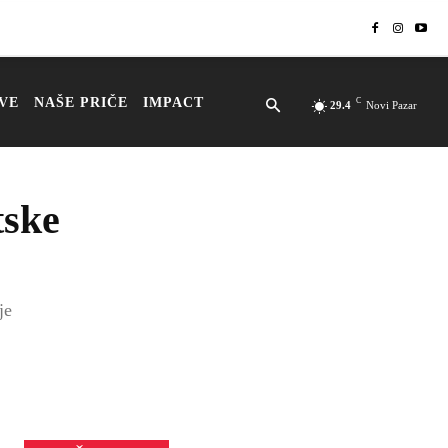
VE
NAŠE PRIČE
IMPACT
C
29.4
Novi Pazar
tske
je