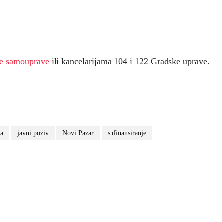
ne samouprave
ili kancelarijama 104 i 122 Gradske uprave.
va
javni poziv
Novi Pazar
sufinansiranje