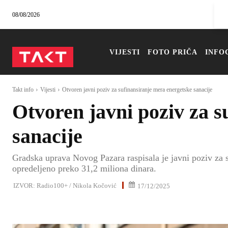
08/08/2026
VIJESTI
FOTO PRIČA
INFO
Takt info
Vijesti
Otvoren javni poziv za sufinansiranje mera energetske sanacije
Otvoren javni poziv za s
sanacije
Gradska uprava Novog Pazara raspisala je javni poziv za su
opredeljeno preko 31,2 miliona dinara.
IZVOR:
Radio100+ / Nikola Kočović
17/12/2025