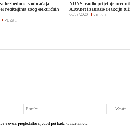
za bezbednost saobraćaja
NUNS osudio prijetnje uredni
el roditeljima zbog električnih
A1tv.net i zatražio reakciju tuž
06/08/2026
VIJESTI
VIJESTI
Ime:*
E-
mail:*
nicu u ovom pregledniku sljedeći put kada komentarirate.