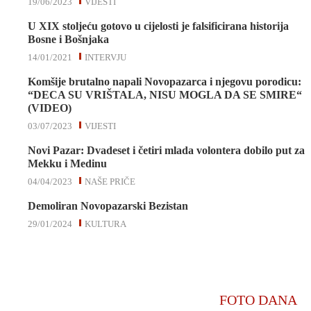
19/06/2023
VIJESTI
U XIX stoljeću gotovo u cijelosti je falsificirana historija
Bosne i Bošnjaka
14/01/2021
INTERVJU
Komšije brutalno napali Novopazarca i njegovu porodicu:
“DECA SU VRIŠTALA, NISU MOGLA DA SE SMIRE“
(VIDEO)
03/07/2023
VIJESTI
Novi Pazar: Dvadeset i četiri mlada volontera dobilo put za
Mekku i Medinu
04/04/2023
NAŠE PRIČE
Demoliran Novopazarski Bezistan
29/01/2024
KULTURA
FOTO DANA