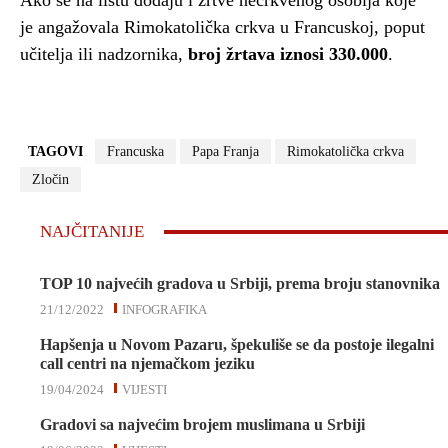
Ako se na listu dodaju i žrtve necrkvenog osoblja koje
je angažovala Rimokatolička crkva u Francuskoj, poput
učitelja ili nadzornika,
broj žrtava iznosi 330.000
.
TAGOVI
Francuska
Papa Franja
Rimokatolička crkva
Zločin
NAJČITANIJE
TOP 10 najvećih gradova u Srbiji, prema broju stanovnika
21/12/2022
INFOGRAFIKA
Hapšenja u Novom Pazaru, špekuliše se da postoje ilegalni
call centri na njemačkom jeziku
19/04/2024
VIJESTI
Gradovi sa najvećim brojem muslimana u Srbiji