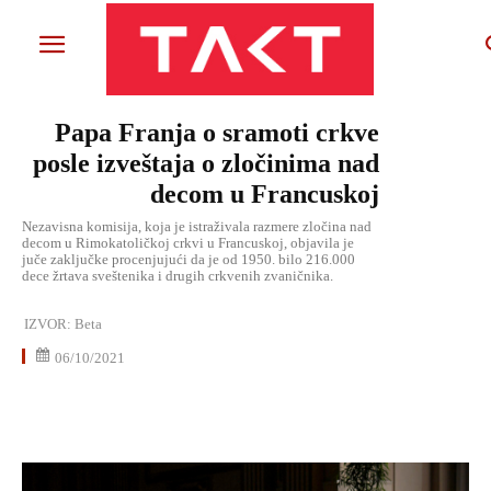
Papa Franja o sramoti crkve
posle izveštaja o zločinima nad
decom u Francuskoj
Nezavisna komisija, koja je istraživala razmere zločina nad
decom u Rimokatoličkoj crkvi u Francuskoj, objavila je
juče zaključke procenjujući da je od 1950. bilo 216.000
dece žrtava sveštenika i drugih crkvenih zvaničnika.
IZVOR:
Beta
06/10/2021