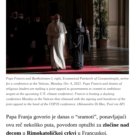
Pope Francis and Bartholomew I, right, Ecumenical Patriarch of Constantinople, arrive
for a conference at the Vatican, Monday, Oct. 4, 2021. Pope Francis and dozens of
religious leaders are making a joint appeal to governments to commit to ambitious
targets at the upcoming U.N. climate conference. Francis is hosting a daylong
conference Monday at the Vatican that climaxed with the signing and handover of the
joint appeal to the head of the COP26 conference. (Alessandro Di Meo, Pool via AP)
Papa Franja govorio je danas o “sramoti”, ponavljajući
ovu reč nekoliko puta, povodom optužbi za
zločine nad
decom
u
Rimokatoličkoj crkvi
u Francuskoj.