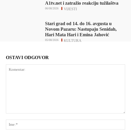
A1tv.net i zatražio reakciju tužilaštva
06/08/2026
VIJESTI
Stari grad od 14. do 16. avgusta u
Novom Pazaru: Nastupaju Senidah,
Hari Mata Hari i Emina Jahović
05/08/2026
KULTURA
OSTAVI ODGOVOR
Komentar:
Ime