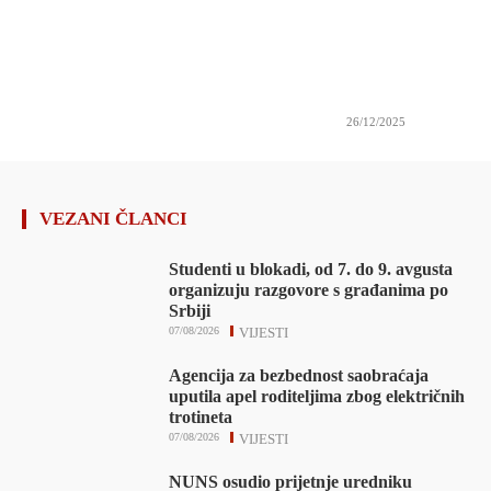
26/12/2025
VEZANI ČLANCI
Studenti u blokadi, od 7. do 9. avgusta
organizuju razgovore s građanima po
Srbiji
07/08/2026
VIJESTI
Agencija za bezbednost saobraćaja
uputila apel roditeljima zbog električnih
trotineta
07/08/2026
VIJESTI
NUNS osudio prijetnje uredniku