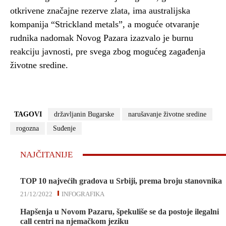
otkrivene značajne rezerve zlata, ima australijska
kompanija “Strickland metals”, a moguće otvaranje
rudnika nadomak Novog Pazara izazvalo je burnu
reakciju javnosti, pre svega zbog mogućeg zagađenja
životne sredine.
TAGOVI
državljanin Bugarske
narušavanje životne sredine
rogozna
Suđenje
NAJČITANIJE
TOP 10 najvećih gradova u Srbiji, prema broju stanovnika
21/12/2022
INFOGRAFIKA
Hapšenja u Novom Pazaru, špekuliše se da postoje ilegalni
call centri na njemačkom jeziku