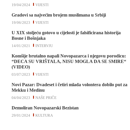
19/04/2024
VIJESTI
Gradovi sa najvećim brojem muslimana u Srbiji
19/06/2023
VIJESTI
U XIX stoljeću gotovo u cijelosti je falsificirana historija
Bosne i Bošnjaka
14/01/2021
INTERVJU
Komšije brutalno napali Novopazarca i njegovu porodicu:
“DECA SU VRIŠTALA, NISU MOGLA DA SE SMIRE“
(VIDEO)
03/07/2023
VIJESTI
Novi Pazar: Dvadeset i četiri mlada volontera dobilo put za
Mekku i Medinu
04/04/2023
NAŠE PRIČE
Demoliran Novopazarski Bezistan
29/01/2024
KULTURA