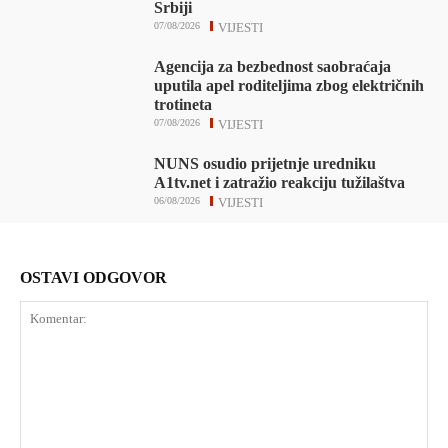
Srbiji
07/08/2026
VIJESTI
Agencija za bezbednost saobraćaja
uputila apel roditeljima zbog električnih
trotineta
07/08/2026
VIJESTI
NUNS osudio prijetnje uredniku
A1tv.net i zatražio reakciju tužilaštva
06/08/2026
VIJESTI
OSTAVI ODGOVOR