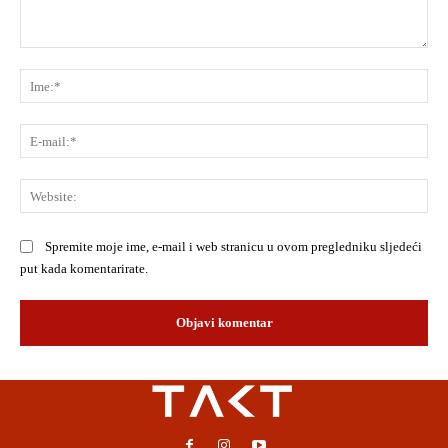
Komentar:
Ime
E-
mai
Web
Spremite moje ime, e-mail i web stranicu u ovom pregledniku sljedeći
put kada komentarirate.