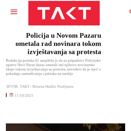
Policija u Novom Pazaru
ometala rad novinara tokom
izvještavanja sa protesta
Redakcija portala A1 saopštila je da su pripadnici Policijske
uprave Novi Pazar danas ometali rad njihove novinarske
ekipe tokom izvještavanja sa protesta, navodeći da je riječ o
pokušaju zastrašivanja i pritiska na medije.
IZVOR:
TAKT / Bilsena Hadžić Pružljanin
11/10/2025