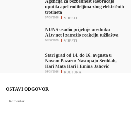
Agencija za bezbednost saobraćaja
uputila apel roditeljima zbog električnih
trotineta
07/08/2026
VIJESTI
NUNS osudio prijetnje uredniku
A1tv.net i zatražio reakciju tužilaštva
06/08/2026
VIJESTI
Stari grad od 14. do 16. avgusta u
Novom Pazaru: Nastupaju Senidah,
Hari Mata Hari i Emina Jahović
05/08/2026
KULTURA
OSTAVI ODGOVOR