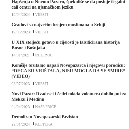
Hapšenja u Novom Pazaru, špekuliše se da postoje ilegalni
call centri na njemačkom jeziku
19/04/2024
VIJESTI
Gradovi sa najvećim brojem muslimana u Srbiji
19/06/2023
VIJESTI
U XIX stoljeću gotovo u cijelosti je falsificirana historija
Bosne i Bošnjaka
14/01/2021
INTERVJU
Komšije brutalno napali Novopazarca i njegovu porodicu:
“DECA SU VRIŠTALA, NISU MOGLA DA SE SMIRE“
(VIDEO)
03/07/2023
VIJESTI
Novi Pazar: Dvadeset i četiri mlada volontera dobilo put za
Mekku i Medinu
04/04/2023
NAŠE PRIČE
Demoliran Novopazarski Bezistan
29/01/2024
KULTURA