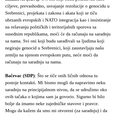
ciljeve, prevashodno, usvajanje rezolucije o genocidu u
Srebrenici, projekata i zakona i akata koji se tiču
ubrzanih evropskih i NATO integracija kao i insistiranje
na rešavanju političkih i teritorijalnih sporova sa
susednim republikama, moći će da računaju na saradnju
sa nama. Svi oni koji budu sarađivali sa ljudima koji
negiraju genocid u Srebrenici, koji zaustavljaju našu
zemlju na njenom evropskom putu, neće moći da
računaju na saradnju sa nama.
Bačevac (SDP)
: Što se tiče onih ličnih odnosa tu
postoje kontakti. Mi bismo mogli da napravimo neku
saradnju na principijalnom nivou, da se udružimo oko
ovih tačaka o kojima sam ja govorio. Sigurno bi bilo
bolje da imamo neke zajedničke stavove i pravce.
Mogu da kažem da smo mi otvoreni (za saradnju) i da