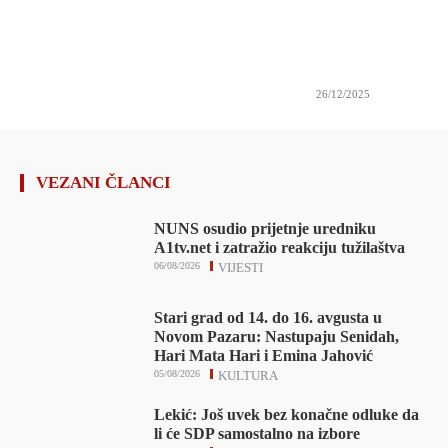
26/12/2025
VEZANI ČLANCI
NUNS osudio prijetnje uredniku
A1tv.net i zatražio reakciju tužilaštva
06/08/2026
VIJESTI
Stari grad od 14. do 16. avgusta u
Novom Pazaru: Nastupaju Senidah,
Hari Mata Hari i Emina Jahović
05/08/2026
KULTURA
Lekić: Još uvek bez konačne odluke da
li će SDP samostalno na izbore