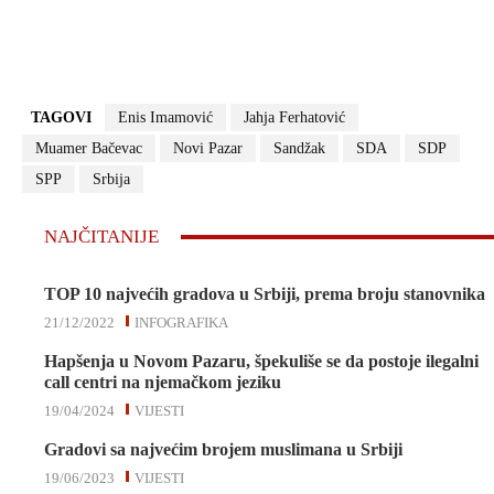
TAGOVI
Enis Imamović
Jahja Ferhatović
Muamer Bačevac
Novi Pazar
Sandžak
SDA
SDP
SPP
Srbija
NAJČITANIJE
TOP 10 najvećih gradova u Srbiji, prema broju stanovnika
21/12/2022
INFOGRAFIKA
Hapšenja u Novom Pazaru, špekuliše se da postoje ilegalni
call centri na njemačkom jeziku
19/04/2024
VIJESTI
Gradovi sa najvećim brojem muslimana u Srbiji
19/06/2023
VIJESTI