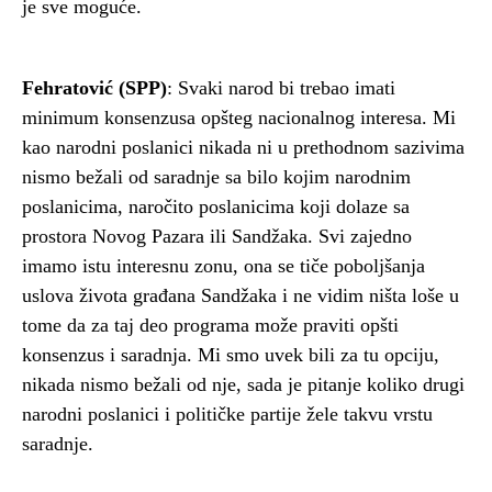
je sve moguće.
Fehratović (SPP)
: Svaki narod bi trebao imati
minimum konsenzusa opšteg nacionalnog interesa. Mi
kao narodni poslanici nikada ni u prethodnom sazivima
nismo bežali od saradnje sa bilo kojim narodnim
poslanicima, naročito poslanicima koji dolaze sa
prostora Novog Pazara ili Sandžaka. Svi zajedno
imamo istu interesnu zonu, ona se tiče poboljšanja
uslova života građana Sandžaka i ne vidim ništa loše u
tome da za taj deo programa može praviti opšti
konsenzus i saradnja. Mi smo uvek bili za tu opciju,
nikada nismo bežali od nje, sada je pitanje koliko drugi
narodni poslanici i političke partije žele takvu vrstu
saradnje.