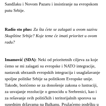
Sandžaku i Novom Pazaru i insistiranje na evropskom
putu Srbije.
Radio sto plus:
Za šta ćete se zalagati u ovom sazivu
Skupštine Srbije? Koje teme će imati prioritet u ovom
radu?
Imamović (SDA)
: Neki od prioritetnih ciljeva za koje
ćemo se mi zalagati su evropske i NATO integracije,
nastavak ubrzanih evropskih integracija i usaglašavanje
spoljne politike Srbije sa politikom Evropske unije.
Takođe, borićemo se za donošenje zakona o lustraciji,
za usvajanje rezolucije o genocidu u Srebrenici, kao i
za rešavanje svih političkih i teritorijalnih sporova sa
susednim državama na Balkanu. Pružaćemo podršku u