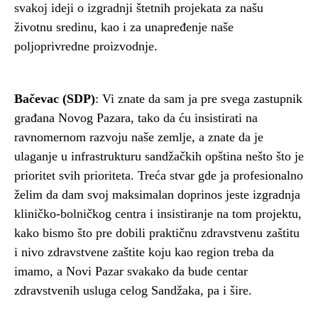
svakoj ideji o izgradnji štetnih projekata za našu
životnu sredinu, kao i za unapređenje naše
poljoprivredne proizvodnje.
Bačevac (SDP)
: Vi znate da sam ja pre svega zastupnik
građana Novog Pazara, tako da ću insistirati na
ravnomernom razvoju naše zemlje, a znate da je
ulaganje u infrastrukturu sandžačkih opština nešto što je
prioritet svih prioriteta. Treća stvar gde ja profesionalno
želim da dam svoj maksimalan doprinos jeste izgradnja
kliničko-bolničkog centra i insistiranje na tom projektu,
kako bismo što pre dobili praktičnu zdravstvenu zaštitu
i nivo zdravstvene zaštite koju kao region treba da
imamo, a Novi Pazar svakako da bude centar
zdravstvenih usluga celog Sandžaka, pa i šire.