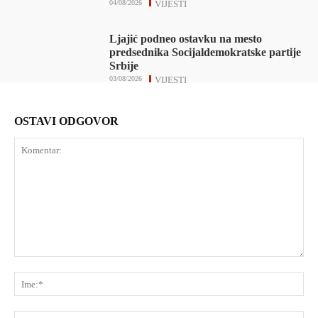
04/08/2026
VIJESTI
Ljajić podneo ostavku na mesto
predsednika Socijaldemokratske partije
Srbije
03/08/2026
VIJESTI
OSTAVI ODGOVOR
Komentar:
Ime
E-