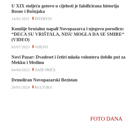
U XIX stoljeću gotovo u cijelosti je falsificirana historija
Bosne i Bošnjaka
14/01/2021
INTERVJU
Komšije brutalno napali Novopazarca i njegovu porodicu:
“DECA SU VRIŠTALA, NISU MOGLA DA SE SMIRE“
(VIDEO)
03/07/2023
VIJESTI
Novi Pazar: Dvadeset i četiri mlada volontera dobilo put za
Mekku i Medinu
04/04/2023
NAŠE PRIČE
Demoliran Novopazarski Bezistan
29/01/2024
KULTURA
FOTO DANA