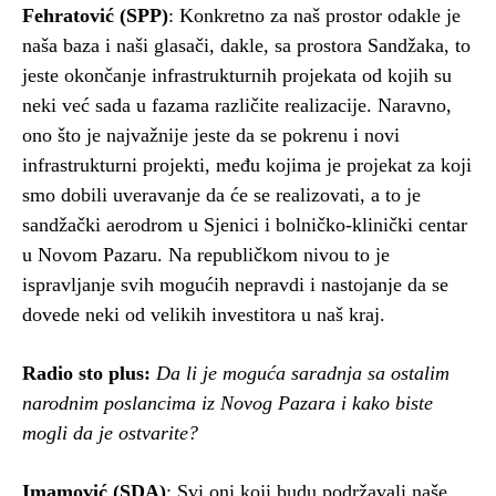
Fehratović (SPP)
: Konkretno za naš prostor odakle je
naša baza i naši glasači, dakle, sa prostora Sandžaka, to
jeste okončanje infrastrukturnih projekata od kojih su
neki već sada u fazama različite realizacije. Naravno,
ono što je najvažnije jeste da se pokrenu i novi
infrastrukturni projekti, među kojima je projekat za koji
smo dobili uveravanje da će se realizovati, a to je
sandžački aerodrom u Sjenici i bolničko-klinički centar
u Novom Pazaru. Na republičkom nivou to je
ispravljanje svih mogućih nepravdi i nastojanje da se
dovede neki od velikih investitora u naš kraj.
Radio sto plus:
Da li je moguća saradnja sa ostalim
narodnim poslancima iz Novog Pazara i kako biste
mogli da je ostvarite?
Imamović (SDA)
: Svi oni koji budu podržavali naše