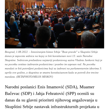
Beograd, 1.08.2022. - Intoniranjem himne Srbije "Boze pravde" u Skupstini Srbije
danas je zapoceta sednica na kojoj ce biti konstituisan novi 13. saziv Narodne
Skupstine. Sednicom predsedava najstariji poslaniovog saziva Vladeta Jankovic koji je
na pocetku cestitao izabranim poslanicima i pozeleo im uspesan rad. Na pocetku
mandati ce biti potvrdjeni poslanicima koji su izabrani na parlamentarnim izborima 3.
aprila ove godine, a skupstina se smatra konstituisanom kada se potvrdi dve trecine
mandata. (BETAPHOTO/MILOS MISKOV)
Narodni poslanici Enis Imamović (SDA), Muamer
Bačevac (SDP) i Jahja Fehratović (SPP) ocenili su
danas da su glavni prioriteti njihovog angažovanja u
Skupštini Srbije nastavak infrastrukturnih projekata u