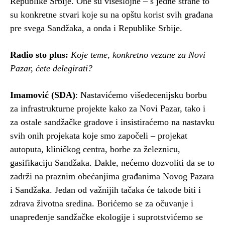
Republike Srbije. One su višeslojne – s jedne strane to
su konkretne stvari koje su na opštu korist svih građana
pre svega Sandžaka, a onda i Republike Srbije.
Radio sto plus:
Koje teme, konkretno vezane za Novi
Pazar, ćete delegirati?
Imamović (SDA)
: Nastavićemo višedecenijsku borbu
za infrastrukturne projekte kako za Novi Pazar, tako i
za ostale sandžačke gradove i insistiraćemo na nastavku
svih onih projekata koje smo započeli – projekat
autoputa, kliničkog centra, borbe za železnicu,
gasifikaciju Sandžaka. Dakle, nećemo dozvoliti da se to
zadrži na praznim obećanjima građanima Novog Pazara
i Sandžaka. Jedan od važnijih tačaka će takođe biti i
zdrava životna sredina. Borićemo se za očuvanje i
unapređenje sandžačke ekologije i suprotstvićemo se