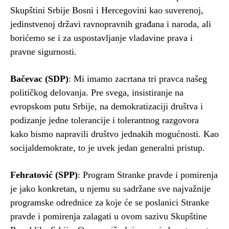
Skupštini Srbije Bosni i Hercegovini kao suverenoj,
jedinstvenoj državi ravnopravnih građana i naroda, ali
borićemo se i za uspostavljanje vladavine prava i
pravne sigurnosti.
Bačevac (SDP)
: Mi imamo zacrtana tri pravca našeg
političkog delovanja. Pre svega, insistiranje na
evropskom putu Srbije, na demokratizaciji društva i
podizanje jedne tolerancije i tolerantnog razgovora
kako bismo napravili društvo jednakih mogućnosti. Kao
socijaldemokrate, to je uvek jedan generalni pristup.
Fehratović (SPP)
: Program Stranke pravde i pomirenja
je jako konkretan, u njemu su sadržane sve najvažnije
programske odrednice za koje će se poslanici Stranke
pravde i pomirenja zalagati u ovom sazivu Skupštine