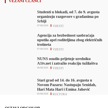
VEZANI ČLANCI
Studenti u blokadi, od 7. do 9. avgusta
organizuju razgovore s građanima po
Srbiji
07/08/2026
VIJESTI
Agencija za bezbednost saobraćaja
uputila apel roditeljima zbog električnih
trotineta
07/08/2026
VIJESTI
NUNS osudio prijetnje uredniku
A1tv.net i zatražio reakciju tužilaštva
06/08/2026
VIJESTI
Stari grad od 14. do 16. avgusta u
Novom Pazaru: Nastupaju Senidah,
Hari Mata Hari i Emina Jahović
05/08/2026
KULTURA