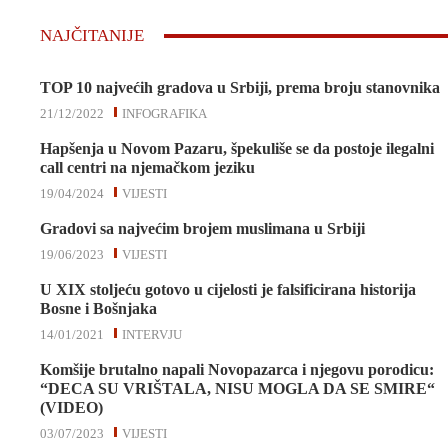
NAJČITANIJE
TOP 10 najvećih gradova u Srbiji, prema broju stanovnika
21/12/2022
INFOGRAFIKA
Hapšenja u Novom Pazaru, špekuliše se da postoje ilegalni
call centri na njemačkom jeziku
19/04/2024
VIJESTI
Gradovi sa najvećim brojem muslimana u Srbiji
19/06/2023
VIJESTI
U XIX stoljeću gotovo u cijelosti je falsificirana historija
Bosne i Bošnjaka
14/01/2021
INTERVJU
Komšije brutalno napali Novopazarca i njegovu porodicu:
“DECA SU VRIŠTALA, NISU MOGLA DA SE SMIRE“
(VIDEO)
03/07/2023
VIJESTI