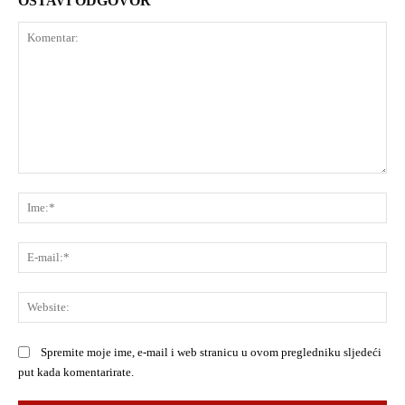
OSTAVI ODGOVOR
Komentar:
Ime
E-
mai
Web
Spremite moje ime, e-mail i web stranicu u ovom pregledniku sljedeći
put kada komentarirate.