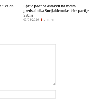
dluke da
Ljajić podneo ostavku na mesto
predsednika Socijaldemokratske partije
Srbije
03/08/2026
VIJESTI
Website: