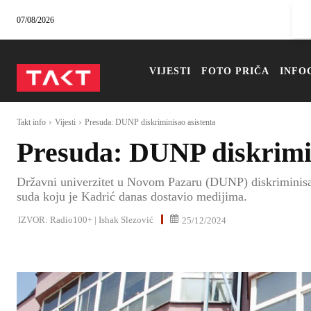
07/08/2026
VIJESTI
FOTO PRIČA
INFO
Takt info
Vijesti
Presuda: DUNP diskriminisao asistenta
Presuda: DUNP diskrimin
Državni univerzitet u Novom Pazaru (DUNP) diskriminisao
suda koju je Kadrić danas dostavio medijima.
IZVOR:
Radio100+ | Ishak Slezović
25/12/2024