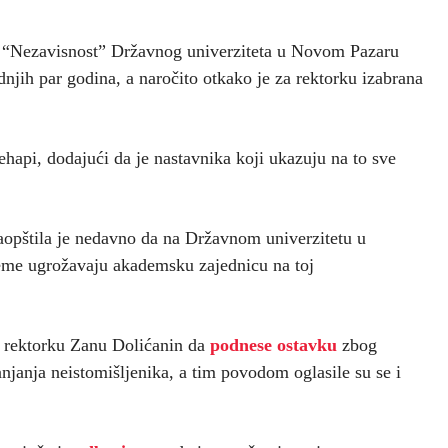
a “Nezavisnost” Državnog univerziteta u Novom Pazaru
dnjih par godina, a naročito otkako je za rektorku izabrana
ehapi, dodajući da je nastavnika koji ukazuju na to sve
saopštila je nedavno da na Državnom univerzitetu u
eme ugrožavaju akademsku zajednicu na toj
a rektorku Zanu Dolićanin da
podnese ostavku
zbog
njanja neistomišljenika, a tim povodom oglasile su se i