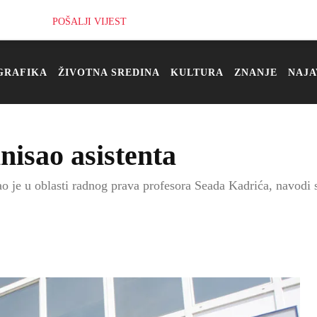
POŠALJI VIJEST
GRAFIKA
ŽIVOTNA SREDINA
KULTURA
ZNANJE
NAJA
isao asistenta
 je u oblasti radnog prava profesora Seada Kadrića, navodi 