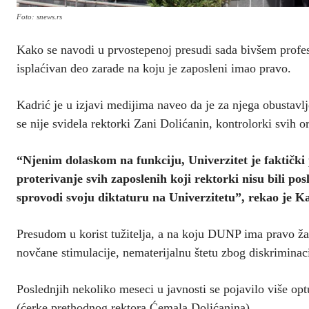
Foto: snews.rs
Kako se navodi u prvostepenoj presudi sada bivšem profes
isplaćivan deo zarade na koju je zaposleni imao pravo.
Kadrić je u izjavi medijima naveo da je za njega obustavlj
se nije svidela rektorki Zani Dolićanin, kontrolorki svi
“Njenim dolaskom na funkciju, Univerzitet je faktički 
proterivanje svih zaposlenih koji rektorki nisu bili pos
sprovodi svoju diktaturu na Univerzitetu”, rekao je Ka
Presudom u korist tužitelja, a na koju DUNP ima pravo žal
novčane stimulacije, nematerijalnu štetu zbog diskriminac
Poslednjih nekoliko meseci u javnosti se pojavilo više o
(ćerke prethodnog rektora Ćemala Dolićanina).