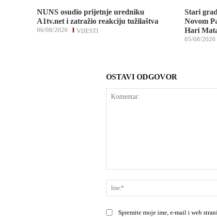
NUNS osudio prijetnje uredniku
Stari gra
A1tv.net i zatražio reakciju tužilaštva
Novom Pa
06/08/2026
Hari Mata
VIJESTI
05/08/2026
OSTAVI ODGOVOR
Komentar:
Spremite moje ime, e-mail i web stra