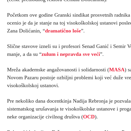
Početkom ove godine Granski sindikat prosvetnih radnik
ocenio je da je stanje na toj visokoškolskoj ustanovi posle
Zana Dolićanin, “
dramatično loše
”.
Slične stavove izneli su i profesori Senad Ganić i Semir V
manje, a da su “
zulum i nepravda sve veći
”.
Mreža akademske angažovanosti i solidarnosti (
MASA
) 
Novom Pazaru postoje ozbiljni problemi koji već duže vr
visokoškolskoj ustanovi.
Pre nekoliko dana docentkinja Nadija Rebronja je pozval
sistematskog urušavanja te visokoškolske ustanove i proga
neke organizacije civilnog društva (
OCD
).