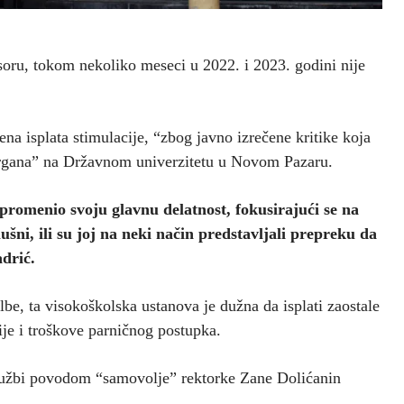
oru, tokom nekoliko meseci u 2022. i 2023. godini nije
ena isplata stimulacije, “zbog javno izrečene kritike koja
h organa” na Državnom univerzitetu u Novom Pazaru.
promenio svoju glavnu delatnost, fokusirajući se na
lušni, ili su joj na neki način predstavljali prepreku da
drić.
be, ta visokoškolska ustanova je dužna da isplati zaostale
ije i troškove parničnog postupka.
ptužbi povodom “samovolje” rektorke Zane Dolićanin