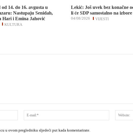
d od 14. do 16. avgusta u
Lekić: Još uvek bez konačne o
zaru: Nastupaju Senidah,
li će SDP samostalno na izbore
 Hari i Emina Jahović
04/08/2026
VIJESTI
KULTURA
Ime:*
E-
mail:*
nicu u ovom pregledniku sljedeći put kada komentarirate.