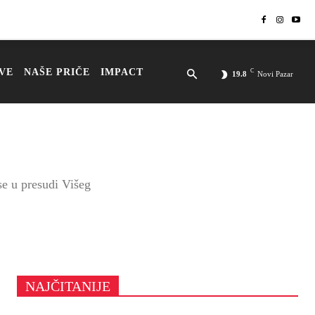
VE
NAŠE PRIČE
IMPACT
C
19.8
Novi Pazar
se u presudi Višeg
NAJČITANIJE