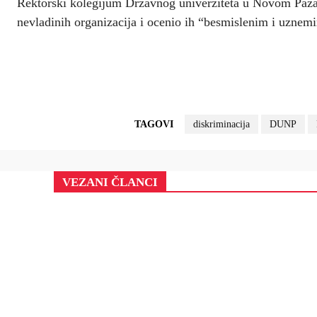
Rektorski kolegijum Državnog univerziteta u Novom Paza
nevladinih organizacija i ocenio ih “besmislenim i uznem
TAGOVI
diskriminacija
DUNP
VEZANI ČLANCI