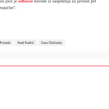
ru juče je
odbacio
navode iz saopštenja za javnost pet
irujućim”.
Presuda
Sead Kadrić
Zana Dolićanin