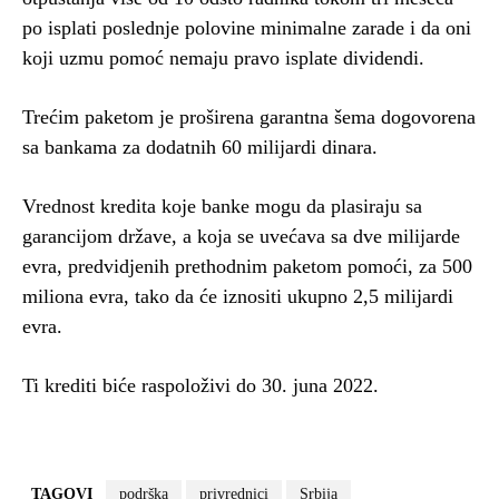
po isplati poslednje polovine minimalne zarade i da oni
koji uzmu pomoć nemaju pravo isplate dividendi.
Trećim paketom je proširena garantna šema dogovorena
sa bankama za dodatnih 60 milijardi dinara.
Vrednost kredita koje banke mogu da plasiraju sa
garancijom države, a koja se uvećava sa dve milijarde
evra, predvidjenih prethodnim paketom pomoći, za 500
miliona evra, tako da će iznositi ukupno 2,5 milijardi
evra.
Ti krediti biće raspoloživi do 30. juna 2022.
TAGOVI
podrška
privrednici
Srbija