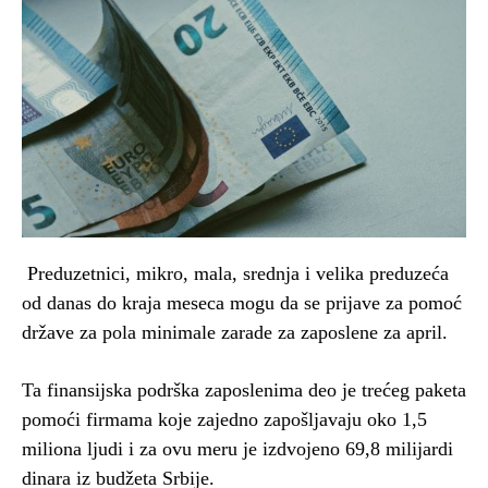
Preduzetnici, mikro, mala, srednja i velika preduzeća
od danas do kraja meseca mogu da se prijave za pomoć
države za pola minimale zarade za zaposlene za april.
Ta finansijska podrška zaposlenima deo je trećeg paketa
pomoći firmama koje zajedno zapošljavaju oko 1,5
miliona ljudi i za ovu meru je izdvojeno 69,8 milijardi
dinara iz budžeta Srbije.