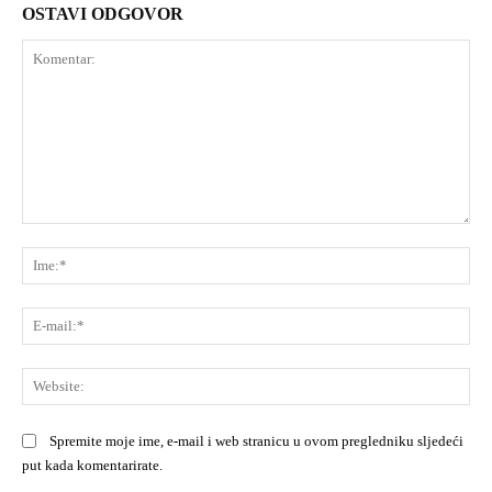
OSTAVI ODGOVOR
Komentar:
Ime
E-
mai
Web
Spremite moje ime, e-mail i web stranicu u ovom pregledniku sljedeći
put kada komentarirate.