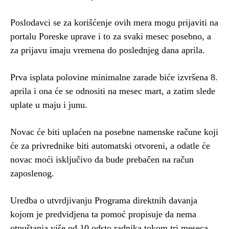
Poslodavci se za korišćenje ovih mera mogu prijaviti na
portalu Poreske uprave i to za svaki mesec posebno, a
za prijavu imaju vremena do poslednjeg dana aprila.
Prva isplata polovine minimalne zarade biće izvršena 8.
aprila i ona će se odnositi na mesec mart, a zatim slede
uplate u maju i junu.
Novac će biti uplaćen na posebne namenske račune koji
će za privrednike biti automatski otvoreni, a odatle će
novac moći isključivo da bude prebačen na račun
zaposlenog.
Uredba o utvrdjivanju Programa direktnih davanja
kojom je predvidjena ta pomoć propisuje da nema
otpuštanja više od 10 odsto radnika tokom tri meseca