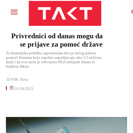
Privrednici od danas mogu da
se prijave za pomoć države
Ta finansijska podrška zaposlenima deo je trećeg paketa
pomoći firmama koje zajedno zapošljavaju oko 1,5 miliona
ljudi i za ovu meru je izdvojeno 69,8 milijardi dinara iz
budžeta Srbije.
IZVOR:
Beta
01/04/2021