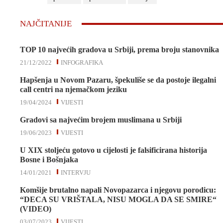
NAJČITANIJE
TOP 10 najvećih gradova u Srbiji, prema broju stanovnika
21/12/2022
INFOGRAFIKA
Hapšenja u Novom Pazaru, špekuliše se da postoje ilegalni
call centri na njemačkom jeziku
19/04/2024
VIJESTI
Gradovi sa najvećim brojem muslimana u Srbiji
19/06/2023
VIJESTI
U XIX stoljeću gotovo u cijelosti je falsificirana historija
Bosne i Bošnjaka
14/01/2021
INTERVJU
Komšije brutalno napali Novopazarca i njegovu porodicu:
“DECA SU VRIŠTALA, NISU MOGLA DA SE SMIRE“
(VIDEO)
03/07/2023
VIJESTI