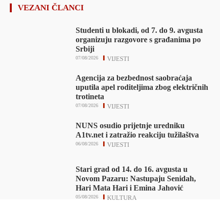
VEZANI ČLANCI
Studenti u blokadi, od 7. do 9. avgusta
organizuju razgovore s građanima po
Srbiji
07/08/2026
VIJESTI
Agencija za bezbednost saobraćaja
uputila apel roditeljima zbog električnih
trotineta
07/08/2026
VIJESTI
NUNS osudio prijetnje uredniku
A1tv.net i zatražio reakciju tužilaštva
06/08/2026
VIJESTI
Stari grad od 14. do 16. avgusta u
Novom Pazaru: Nastupaju Senidah,
Hari Mata Hari i Emina Jahović
05/08/2026
KULTURA