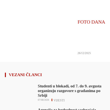
FOTO DANA
26/12/2025
VEZANI ČLANCI
Studenti u blokadi, od 7. do 9. avgusta
organizuju razgovore s građanima po
Srbiji
07/08/2026
VIJESTI
Agencija za bezbednost saobraćaja