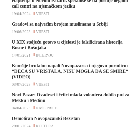
Hapšenja u Novom Pazaru, špekuliše se da postoje ilegalni
call centri na njemačkom jeziku
19/04/2024
VIJESTI
Gradovi sa najvećim brojem muslimana u Srbiji
19/06/2023
VIJESTI
U XIX stoljeću gotovo u cijelosti je falsificirana historija
Bosne i Bošnjaka
14/01/2021
INTERVJU
Komšije brutalno napali Novopazarca i njegovu porodicu:
“DECA SU VRIŠTALA, NISU MOGLA DA SE SMIRE“
(VIDEO)
03/07/2023
VIJESTI
Novi Pazar: Dvadeset i četiri mlada volontera dobilo put za
Mekku i Medinu
04/04/2023
NAŠE PRIČE
Demoliran Novopazarski Bezistan
29/01/2024
KULTURA