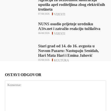
uputila apel roditeljima zbog električnih
trotineta
07/08/2026
VIJESTI
NUNS osudio prijetnje uredniku
A1tv.net i zatražio reakciju tužilaštva
06/08/2026
VIJESTI
Stari grad od 14. do 16. avgusta u
Novom Pazaru: Nastupaju Senidah,
Hari Mata Hari i Emina Jahović
05/08/2026
KULTURA
OSTAVI ODGOVOR