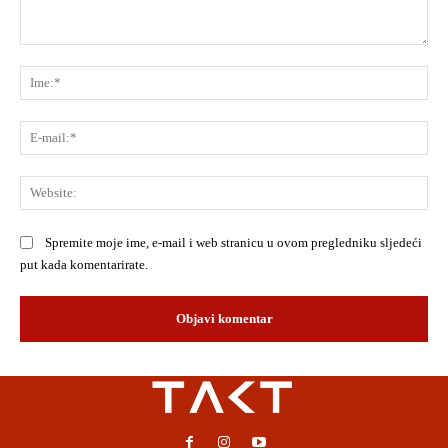
Komentar:
Ime
E-
mai
Web
Spremite moje ime, e-mail i web stranicu u ovom pregledniku sljedeći
put kada komentarirate.