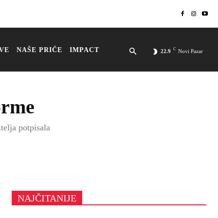
VE
NAŠE PRIČE
IMPACT
C
22.9
Novi Pazar
forme
elja potpisala
NAJČITANIJE