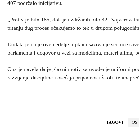
407 podržalo inicijativu.
„Protiv je bilo 186, dok je uzdržanih bilo 42. Najverovatn
pitanju dug proces očekujemo to tek u drugom polugodištu
Dodala je da je ove nedelje u planu sazivanje sednice sav
parlamenta i dogovor u vezi sa modelima, materijalima, boj
Ona je navela da je glavni motiv za uvođenje uniformi pod
razvijanje discipline i osećaja pripadnosti školi, te unapr
TAGOVI
OŠ 