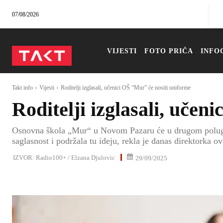
07/08/2026
VIJESTI
FOTO PRIČA
INFO
Takt info
Vijesti
Roditelji izglasali, učenici OŠ “Mur” će nositi uniforme
Roditelji izglasali, učen
Osnovna škola „Mur“ u Novom Pazaru će u drugom polugodiš
saglasnost i podržala tu ideju, rekla je danas direktorka
IZVOR:
Radio100+ / Elzana Djulovic
29/09/2025