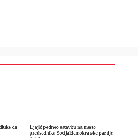
dluke da
Ljajić podneo ostavku na mesto
predsednika Socijaldemokratske partije