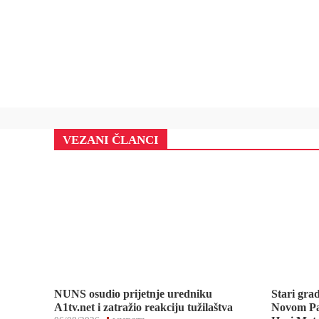
VEZANI ČLANCI
NUNS osudio prijetnje uredniku
Stari gra
A1tv.net i zatražio reakciju tužilaštva
Novom Pa