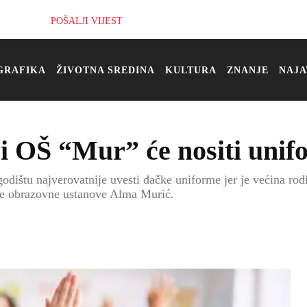
POŠALJI VIJEST
GRAFIKA
ŽIVOTNA SREDINA
KULTURA
ZNANJE
NAJA
ici OŠ “Mur” će nositi uni
tu najverovatnije uvesti đačke uniforme jer je većina rodit
 ove obrazovne ustanove Alma Murić.