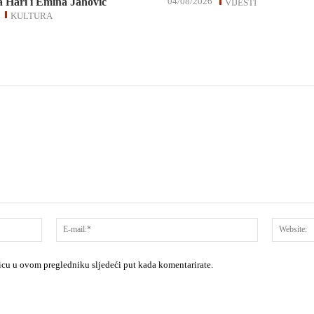
 Hari i Emina Jahović
04/08/2026
VIJESTI
KULTURA
Ime:*
E-
mail:*
nicu u ovom pregledniku sljedeći put kada komentarirate.