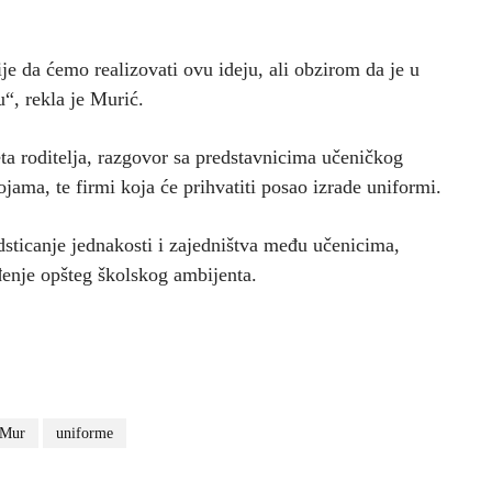
ije da ćemo realizovati ovu ideju, ali obzirom da je u
“, rekla je Murić.
eta roditelja, razgovor sa predstavnicima učeničkog
ama, te firmi koja će prihvatiti posao izrade uniformi.
sticanje jednakosti i zajedništva među učenicima,
eđenje opšteg školskog ambijenta.
Mur
uniforme