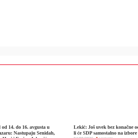
d od 14. do 16. avgusta u
Lekić: Još uvek bez konačne o
zaru: Nastupaju Senidah,
li će SDP samostalno na izbore