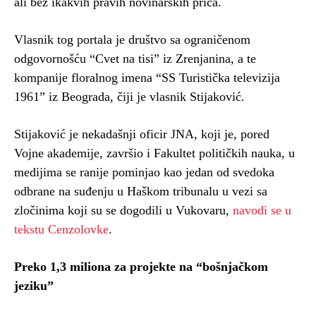
ali bez ikakvih pravih novinarskih priča.
Vlasnik tog portala je društvo sa ograničenom
odgovornošću “Cvet na tisi” iz Zrenjanina, a te
kompanije floralnog imena “SS Turistička televizija
1961” iz Beograda, čiji je vlasnik Stijaković.
Stijaković je nekadašnji oficir JNA, koji je, pored
Vojne akademije, završio i Fakultet političkih nauka, u
medijima se ranije pominjao kao jedan od svedoka
odbrane na suđenju u Haškom tribunalu u vezi sa
zločinima koji su se dogodili u Vukovaru,
navodi se u
tekstu Cenzolovke
.
Preko 1,3 miliona za projekte na “bošnjačkom
jeziku”