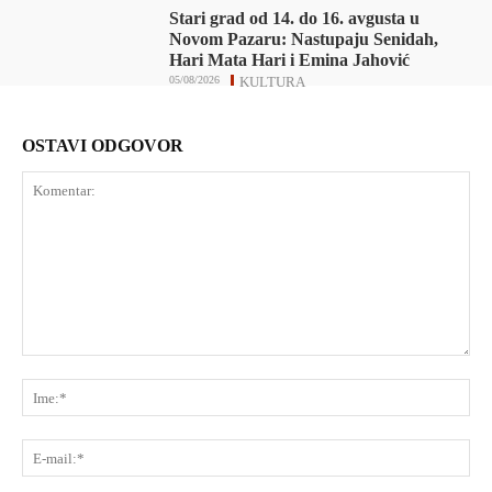
Stari grad od 14. do 16. avgusta u
Novom Pazaru: Nastupaju Senidah,
Hari Mata Hari i Emina Jahović
05/08/2026
KULTURA
OSTAVI ODGOVOR
Komentar:
Ime
E-
mai