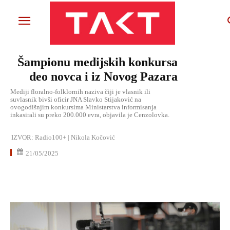
Šampionu medijskih konkursa
deo novca i iz Novog Pazara
Mediji floralno-folklornih naziva čiji je vlasnik ili
suvlasnik bivši oficir JNA Slavko Stijaković na
ovogodišnjim konkursima Ministarstva informisanja
inkasirali su preko 200.000 evra, objavila je Cenzolovka.
IZVOR:
Radio100+ | Nikola Kočović
21/05/2025