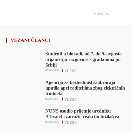
26/12/2025
VEZANI ČLANCI
Studenti u blokadi, od 7. do 9. avgusta
organizuju razgovore s građanima po
Srbiji
07/08/2026
VIJESTI
Agencija za bezbednost saobraćaja
uputila apel roditeljima zbog električnih
trotineta
07/08/2026
VIJESTI
NUNS osudio prijetnje uredniku
A1tv.net i zatražio reakciju tužilaštva
06/08/2026
VIJESTI