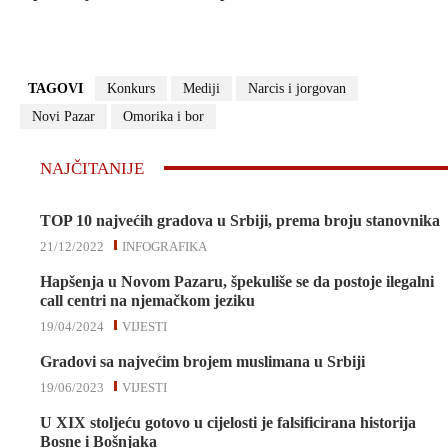
TAGOVI
Konkurs
Mediji
Narcis i jorgovan
Novi Pazar
Omorika i bor
NAJČITANIJE
TOP 10 najvećih gradova u Srbiji, prema broju stanovnika
21/12/2022
INFOGRAFIKA
Hapšenja u Novom Pazaru, špekuliše se da postoje ilegalni
call centri na njemačkom jeziku
19/04/2024
VIJESTI
Gradovi sa najvećim brojem muslimana u Srbiji
19/06/2023
VIJESTI
U XIX stoljeću gotovo u cijelosti je falsificirana historija
Bosne i Bošnjaka