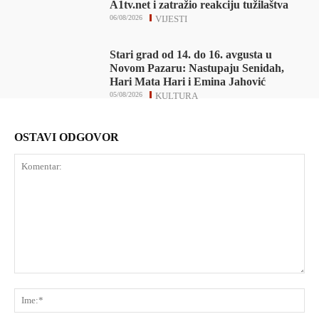
A1tv.net i zatražio reakciju tužilaštva
06/08/2026
VIJESTI
Stari grad od 14. do 16. avgusta u
Novom Pazaru: Nastupaju Senidah,
Hari Mata Hari i Emina Jahović
05/08/2026
KULTURA
OSTAVI ODGOVOR
Komentar:
Ime