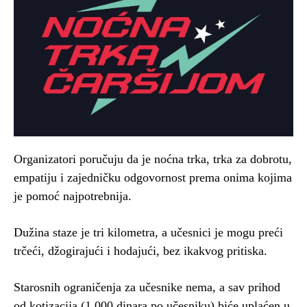
Organizatori poručuju da je noćna trka, trka za dobrotu,
empatiju i zajedničku odgovornost prema onima kojima
je pomoć najpotrebnija.
Dužina staze je tri kilometra, a učesnici je mogu preći
trčeći, džogirajući i hodajući, bez ikakvog pritiska.
Starosnih ograničenja za učesnike nema, a sav prihod
od kotizacija (1.000 dinara po učesniku) biće uplaćen u