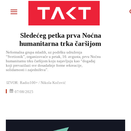
Sledećeg petka prva Noćna
humanitarna trka čaršijom
Neformalna grupa mladih, uz podršku udruženja
“Svetionik”, organizovaće u petak, 16. avgusta, prvu Noćnu
humanitarnu trku čaršijom koju najavljuju kao “događaj
koji prevazilazi sve dosadašnje forme rekreacije,
solidarnosti i zajedništva”.
IZVOR:
Radio100+ / Nikola Kočović
07/08/2025