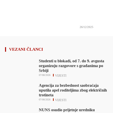
26/12/2025
VEZANI ČLANCI
Studenti u blokadi, od 7. do 9. avgusta
organizuju razgovore s građanima po
Srbiji
07/08/2026
VIJESTI
Agencija za bezbednost saobraćaja
uputila apel roditeljima zbog električnih
trotineta
07/08/2026
VIJESTI
NUNS osudio prijetnje uredniku