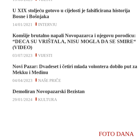
U XIX stoljeću gotovo u cijelosti je falsificirana historija
Bosne i Bošnjaka
14/01/2021
INTERVJU
Komšije brutalno napali Novopazarca i njegovu porodicu:
“DECA SU VRIŠTALA, NISU MOGLA DA SE SMIRE“
(VIDEO)
03/07/2023
VIJESTI
Novi Pazar: Dvadeset i četiri mlada volontera dobilo put za
Mekku i Medinu
04/04/2023
NAŠE PRIČE
Demoliran Novopazarski Bezistan
29/01/2024
KULTURA
FOTO DANA