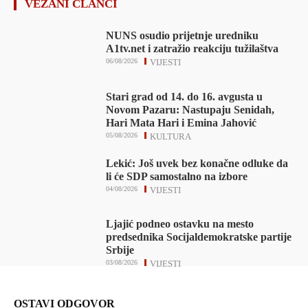
VEZANI ČLANCI
NUNS osudio prijetnje uredniku
A1tv.net i zatražio reakciju tužilaštva
06/08/2026
VIJESTI
Stari grad od 14. do 16. avgusta u
Novom Pazaru: Nastupaju Senidah,
Hari Mata Hari i Emina Jahović
05/08/2026
KULTURA
Lekić: Još uvek bez konačne odluke da
li će SDP samostalno na izbore
04/08/2026
VIJESTI
Ljajić podneo ostavku na mesto
predsednika Socijaldemokratske partije
Srbije
03/08/2026
VIJESTI
OSTAVI ODGOVOR