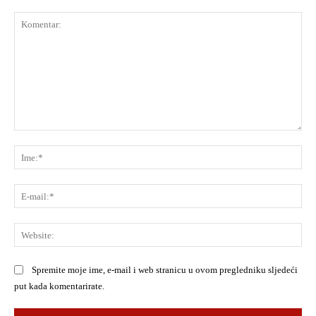
Komentar:
Ime
E-
mai
Web
Spremite moje ime, e-mail i web stranicu u ovom pregledniku sljedeći
put kada komentarirate.