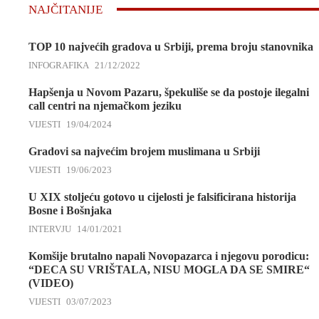
NAJČITANIJE
TOP 10 najvećih gradova u Srbiji, prema broju stanovnika
INFOGRAFIKA
21/12/2022
Hapšenja u Novom Pazaru, špekuliše se da postoje ilegalni
call centri na njemačkom jeziku
VIJESTI
19/04/2024
Gradovi sa najvećim brojem muslimana u Srbiji
VIJESTI
19/06/2023
U XIX stoljeću gotovo u cijelosti je falsificirana historija
Bosne i Bošnjaka
INTERVJU
14/01/2021
Komšije brutalno napali Novopazarca i njegovu porodicu:
“DECA SU VRIŠTALA, NISU MOGLA DA SE SMIRE“
(VIDEO)
VIJESTI
03/07/2023