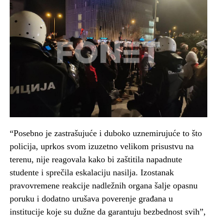
“Posebno je zastrašujuće i duboko uznemirujuće to što
policija, uprkos svom izuzetno velikom prisustvu na
terenu, nije reagovala kako bi zaštitila napadnute
studente i sprečila eskalaciju nasilja. Izostanak
pravovremene reakcije nadležnih organa šalje opasnu
poruku i dodatno urušava poverenje građana u
institucije koje su dužne da garantuju bezbednost svih”,