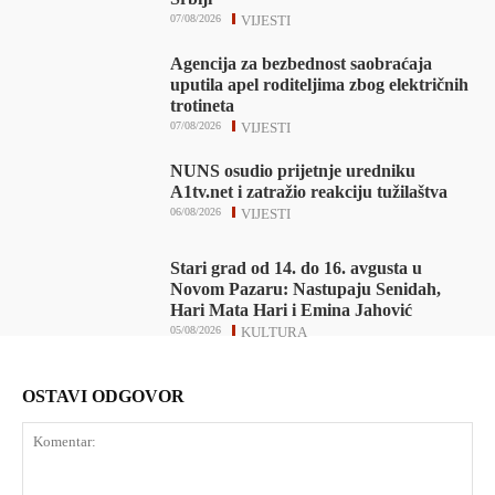
07/08/2026
VIJESTI
Agencija za bezbednost saobraćaja
uputila apel roditeljima zbog električnih
trotineta
07/08/2026
VIJESTI
NUNS osudio prijetnje uredniku
A1tv.net i zatražio reakciju tužilaštva
06/08/2026
VIJESTI
Stari grad od 14. do 16. avgusta u
Novom Pazaru: Nastupaju Senidah,
Hari Mata Hari i Emina Jahović
05/08/2026
KULTURA
OSTAVI ODGOVOR