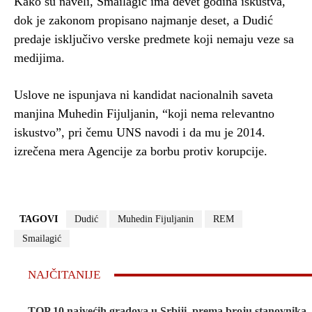
Kako su naveli, Smailagić ima devet godina iskustva,
dok je zakonom propisano najmanje deset, a Dudić
predaje isključivo verske predmete koji nemaju veze sa
medijima.
Uslove ne ispunjava ni kandidat nacionalnih saveta
manjina Muhedin Fijuljanin, “koji nema relevantno
iskustvo”, pri čemu UNS navodi i da mu je 2014.
izrečena mera Agencije za borbu protiv korupcije.
TAGOVI
Dudić
Muhedin Fijuljanin
REM
Smailagić
NAJČITANIJE
TOP 10 najvećih gradova u Srbiji, prema broju stanovnika