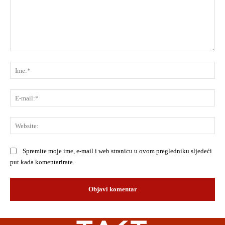
Komentar:
Ime
E-
mai
Web
Spremite moje ime, e-mail i web stranicu u ovom pregledniku sljedeći
put kada komentarirate.