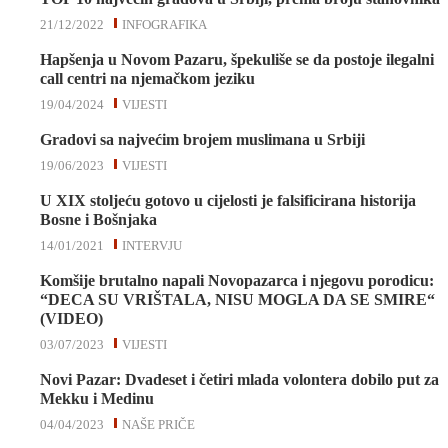
21/12/2022
INFOGRAFIKA
Hapšenja u Novom Pazaru, špekuliše se da postoje ilegalni
call centri na njemačkom jeziku
19/04/2024
VIJESTI
Gradovi sa najvećim brojem muslimana u Srbiji
19/06/2023
VIJESTI
U XIX stoljeću gotovo u cijelosti je falsificirana historija
Bosne i Bošnjaka
14/01/2021
INTERVJU
Komšije brutalno napali Novopazarca i njegovu porodicu:
“DECA SU VRIŠTALA, NISU MOGLA DA SE SMIRE“
(VIDEO)
03/07/2023
VIJESTI
Novi Pazar: Dvadeset i četiri mlada volontera dobilo put za
Mekku i Medinu
04/04/2023
NAŠE PRIČE