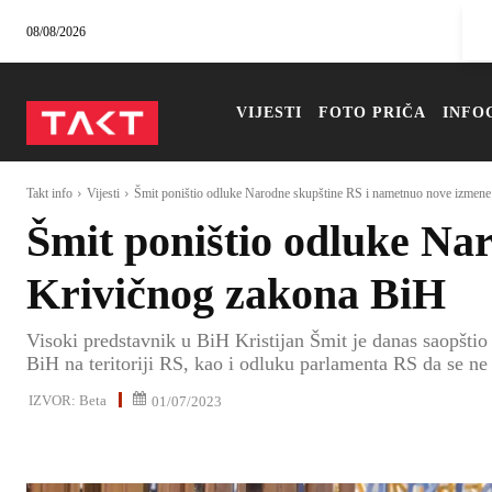
08/08/2026
VIJESTI
FOTO PRIČA
INFO
Takt info
Vijesti
Šmit poništio odluke Narodne skupštine RS i nametnuo nove izmene 
Šmit poništio odluke Na
Krivičnog zakona BiH
Visoki predstavnik u BiH Kristijan Šmit je danas saopšti
BiH na teritoriji RS, kao i odluku parlamenta RS da se ne
IZVOR:
Beta
01/07/2023