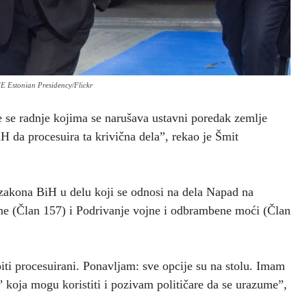
E Estonian Presidency/Flickr
 se radnje kojima se narušava ustavni poredak zemlje
BiH da procesuira ta krivična dela”, rekao je Šmit
akona BiH u delu koji se odnosi na dela Napad na
ine (Član 157) i Podrivanje vojne i odbrambene moći (Član
ti procesuirani. Ponavljam: sve opcije su na stolu. Imam
 koja mogu koristiti i pozivam političare da se urazume”,