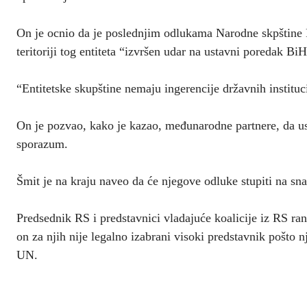
On je ocnio da je poslednjim odlukama Narodne skpštine
teritoriji tog entiteta “izvršen udar na ustavni poredak B
“Entitetske skupštine nemaju ingerencije državnih instituc
On je pozvao, kako je kazao, međunarodne partnere, da us
sporazum.
Šmit je na kraju naveo da će njegove odluke stupiti na s
Predsednik RS i predstavnici vladajuće koalicije iz RS ran
on za njih nije legalno izabrani visoki predstavnik pošto
UN.