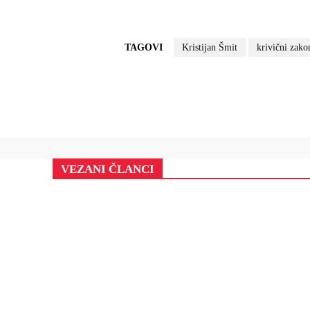
TAGOVI
Kristijan Šmit
krivični zak
VEZANI ČLANCI