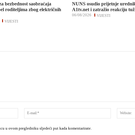
za bezbednost saobraćaja
NUNS osudio prijetnje uredni
el roditeljima zbog električnih
A1tv.net i zatražio reakciju tuž
06/08/2026
VIJESTI
VIJESTI
Ime:*
E-
mail:*
nicu u ovom pregledniku sljedeći put kada komentarirate.