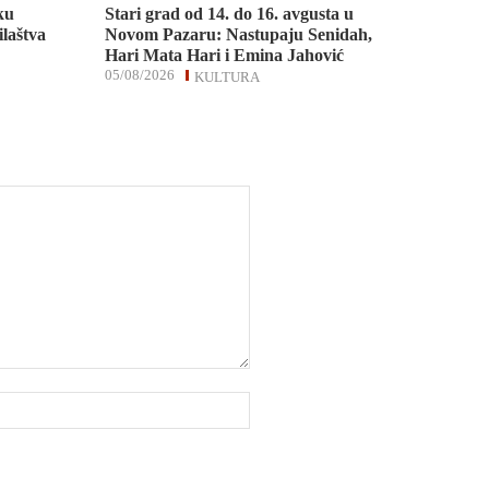
ku
Stari grad od 14. do 16. avgusta u
ilaštva
Novom Pazaru: Nastupaju Senidah,
Hari Mata Hari i Emina Jahović
05/08/2026
KULTURA
Website: