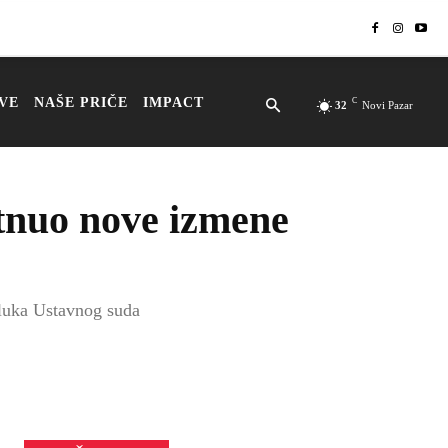
VE
NAŠE PRIČE
IMPACT
C
32
Novi Pazar
tnuo nove izmene
dluka Ustavnog suda