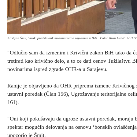
Kristijan Šmit, Visoki predstavnik međunarodne zajednice u BiH . Foto: Aron Urb/EU2017E
“Odlučio sam da izmenim i Krivični zakon BiH tako da će
tretirati kao krivično delo, a to će dati osnov Tužilaštvu 
novinarima ispred zgrade OHR-a u Sarajevu.
Ranije je objavljeno da OHR priprema izmene Krivičnog z
ustavni poredak (Član 156), Ugrožavanje teritorijalne cel
161).
“Oni koji pokušavaju da ugroze ustavni poredak, moraju bi
spektar mogućih delovanja na osnovu ‘bonskih ovlašćenja’
upozorio je Šmit.