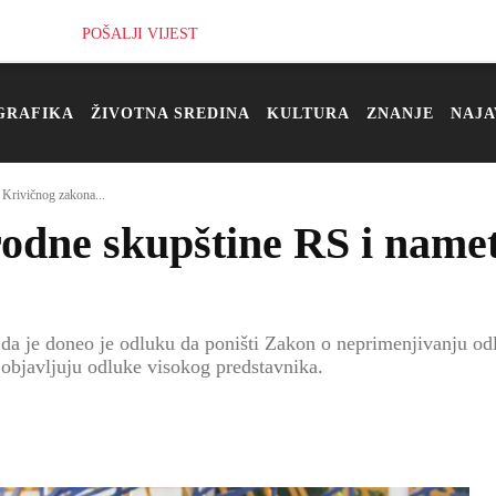
POŠALJI VIJEST
GRAFIKA
ŽIVOTNA SREDINA
KULTURA
ZNANJE
NAJA
Krivičnog zakona...
rodne skupštine RS i name
o da je doneo je odluku da poništi Zakon o neprimenjivanju o
 objavljuju odluke visokog predstavnika.