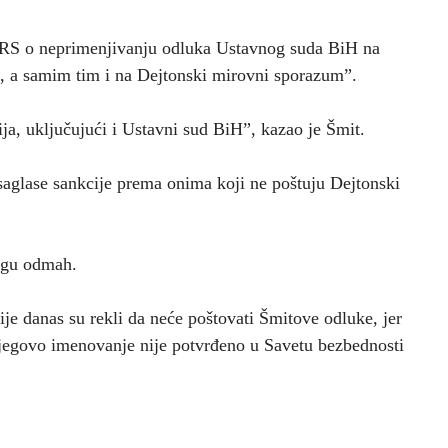
 RS o neprimenjivanju odluka Ustavnog suda BiH na
iH, a samim tim i na Dejtonski mirovni sporazum”.
ija, uključujući i Ustavni sud BiH”, kazao je Šmit.
aglase sankcije prema onima koji ne poštuju Dejtonski
nagu odmah.
ije danas su rekli da neće poštovati Šmitove odluke, jer
 njegovo imenovanje nije potvrđeno u Savetu bezbednosti