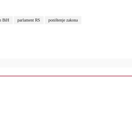
on BiH
parlament RS
poništenje zakona