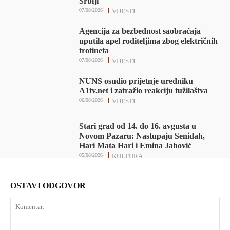
Srbiji
07/08/2026
VIJESTI
Agencija za bezbednost saobraćaja
uputila apel roditeljima zbog električnih
trotineta
07/08/2026
VIJESTI
NUNS osudio prijetnje uredniku
A1tv.net i zatražio reakciju tužilaštva
06/08/2026
VIJESTI
Stari grad od 14. do 16. avgusta u
Novom Pazaru: Nastupaju Senidah,
Hari Mata Hari i Emina Jahović
05/08/2026
KULTURA
OSTAVI ODGOVOR