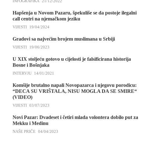
INFOGRAFIKA
21/12/2022
Hapšenja u Novom Pazaru, špekuliše se da postoje ilegalni
call centri na njemačkom jeziku
VIJESTI
19/04/2024
Gradovi sa najvećim brojem muslimana u Srbiji
VIJESTI
19/06/2023
U XIX stoljeću gotovo u cijelosti je falsificirana historija
Bosne i Bošnjaka
INTERVJU
14/01/2021
Komšije brutalno napali Novopazarca i njegovu porodicu:
“DECA SU VRIŠTALA, NISU MOGLA DA SE SMIRE“
(VIDEO)
VIJESTI
03/07/2023
Novi Pazar: Dvadeset i četiri mlada volontera dobilo put za
Mekku i Medinu
NAŠE PRIČE
04/04/2023