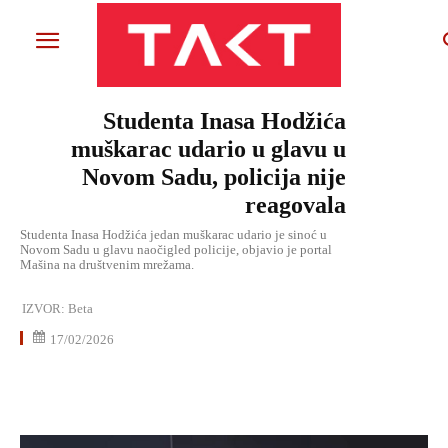
Studenta Inasa Hodžića
muškarac udario u glavu u
Novom Sadu, policija nije
reagovala
Studenta Inasa Hodžića jedan muškarac udario je sinoć u
Novom Sadu u glavu naočigled policije, objavio je portal
Mašina na društvenim mrežama.
IZVOR:
Beta
17/02/2026