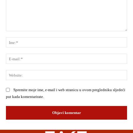
Komentar:
Ime
E-
mai
Web
Spremite moje ime, e-mail i web stranicu u ovom pregledniku sljedeći
put kada komentarirate.