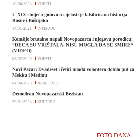
19/06/2023
VIJESTI
U XIX stoljeću gotovo u cijelosti je falsificirana historija
Bosne i Bošnjaka
14/01/2021
INTERVJU
Komšije brutalno napali Novopazarca i njegovu porodicu:
“DECA SU VRIŠTALA, NISU MOGLA DA SE SMIRE“
(VIDEO)
03/07/2023
VIJESTI
Novi Pazar: Dvadeset i četiri mlada volontera dobilo put za
Mekku i Medinu
04/04/2023
NAŠE PRIČE
Demoliran Novopazarski Bezistan
29/01/2024
KULTURA
FOTO DANA