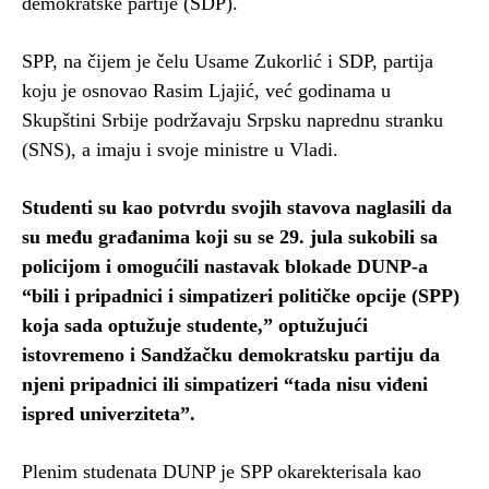
demokratske partije (SDP).
SPP, na čijem je čelu Usame Zukorlić i SDP, partija
koju je osnovao Rasim Ljajić, već godinama u
Skupštini Srbije podržavaju Srpsku naprednu stranku
(SNS), a imaju i svoje ministre u Vladi.
Studenti su kao potvrdu svojih stavova naglasili da
su među građanima koji su se 29. jula sukobili sa
policijom i omogućili nastavak blokade DUNP-a
“bili i pripadnici i simpatizeri političke opcije (SPP)
koja sada optužuje studente,” optužujući
istovremeno i Sandžačku demokratsku partiju da
njeni pripadnici ili simpatizeri “tada nisu viđeni
ispred univerziteta”.
Plenim studenata DUNP je SPP okarekterisala kao