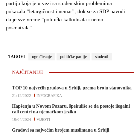
partiju koja je u vezi sa studentskim problemima
pokazala “letargičnost i nemar”, dok se za SDP navodi
da je sve vreme “politički kalkulisala i nemo
posmatrala“.
TAGOVI
ograđivanje
političke partije
studenti
NAJČITANIJE
TOP 10 najvećih gradova u Srbiji, prema broju stanovnika
21/12/2022
INFOGRAFIKA
Hapšenja u Novom Pazaru, špekuliše se da postoje ilegalni
call centri na njemačkom jeziku
19/04/2024
VIJESTI
Gradovi sa najvećim brojem muslimana u Srbiji