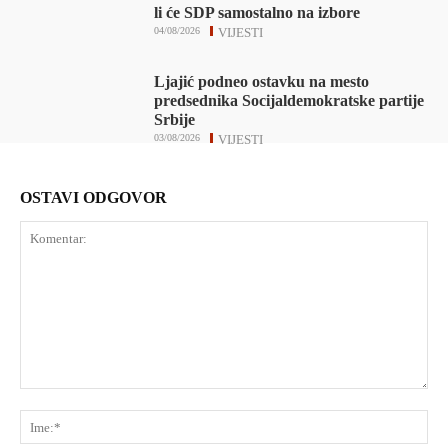
li će SDP samostalno na izbore
04/08/2026
VIJESTI
Ljajić podneo ostavku na mesto
predsednika Socijaldemokratske partije
Srbije
03/08/2026
VIJESTI
OSTAVI ODGOVOR
Komentar:
Ime