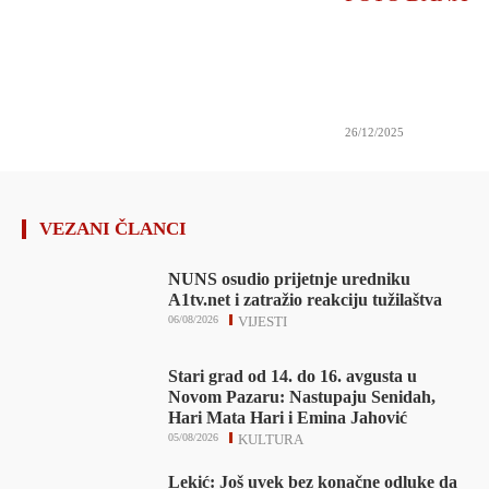
26/12/2025
VEZANI ČLANCI
NUNS osudio prijetnje uredniku
A1tv.net i zatražio reakciju tužilaštva
06/08/2026
VIJESTI
Stari grad od 14. do 16. avgusta u
Novom Pazaru: Nastupaju Senidah,
Hari Mata Hari i Emina Jahović
05/08/2026
KULTURA
Lekić: Još uvek bez konačne odluke da