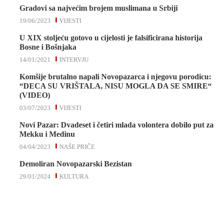
Gradovi sa najvećim brojem muslimana u Srbiji
19/06/2023
VIJESTI
U XIX stoljeću gotovo u cijelosti je falsificirana historija
Bosne i Bošnjaka
14/01/2021
INTERVJU
Komšije brutalno napali Novopazarca i njegovu porodicu:
“DECA SU VRIŠTALA, NISU MOGLA DA SE SMIRE“
(VIDEO)
03/07/2023
VIJESTI
Novi Pazar: Dvadeset i četiri mlada volontera dobilo put za
Mekku i Medinu
04/04/2023
NAŠE PRIČE
Demoliran Novopazarski Bezistan
29/01/2024
KULTURA