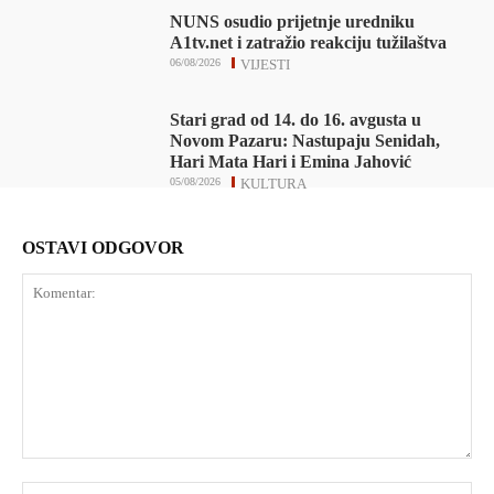
NUNS osudio prijetnje uredniku
A1tv.net i zatražio reakciju tužilaštva
06/08/2026
VIJESTI
Stari grad od 14. do 16. avgusta u
Novom Pazaru: Nastupaju Senidah,
Hari Mata Hari i Emina Jahović
05/08/2026
KULTURA
OSTAVI ODGOVOR
Komentar:
Ime