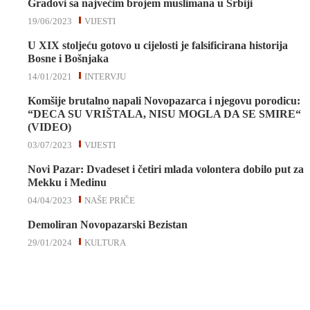
Gradovi sa najvećim brojem muslimana u Srbiji
19/06/2023
VIJESTI
U XIX stoljeću gotovo u cijelosti je falsificirana historija
Bosne i Bošnjaka
14/01/2021
INTERVJU
Komšije brutalno napali Novopazarca i njegovu porodicu:
“DECA SU VRIŠTALA, NISU MOGLA DA SE SMIRE“
(VIDEO)
03/07/2023
VIJESTI
Novi Pazar: Dvadeset i četiri mlada volontera dobilo put za
Mekku i Medinu
04/04/2023
NAŠE PRIČE
Demoliran Novopazarski Bezistan
29/01/2024
KULTURA