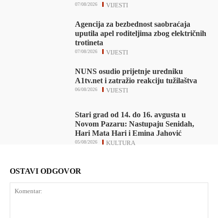
07/08/2026
VIJESTI
Agencija za bezbednost saobraćaja
uputila apel roditeljima zbog električnih
trotineta
07/08/2026
VIJESTI
NUNS osudio prijetnje uredniku
A1tv.net i zatražio reakciju tužilaštva
06/08/2026
VIJESTI
Stari grad od 14. do 16. avgusta u
Novom Pazaru: Nastupaju Senidah,
Hari Mata Hari i Emina Jahović
05/08/2026
KULTURA
OSTAVI ODGOVOR