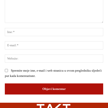
Komentar:
Ime
E-
mai
Web
Spremite moje ime, e-mail i web stranicu u ovom pregledniku sljedeći
put kada komentarirate.