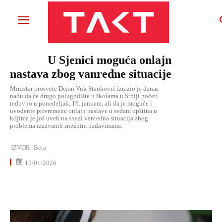
U Sjenici moguća onlajn
nastava zbog vanredne situacije
Ministar prosvete Dejan Vuk Stanković izrazio je danas
nadu da će drugo polugodište u školama u Srbiji početi
redovno u ponedeljak, 19. januara, ali da je moguće i
uvođenje privremene onlajn nastave u sedam opština u
kojima je još uvek na snazi vanredna situacija zbog
problema izazvanih snežnim padavinama.
IZVOR:
Beta
15/01/2026