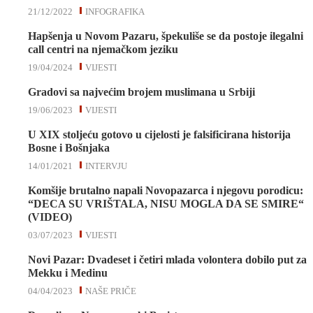
21/12/2022
INFOGRAFIKA
Hapšenja u Novom Pazaru, špekuliše se da postoje ilegalni
call centri na njemačkom jeziku
19/04/2024
VIJESTI
Gradovi sa najvećim brojem muslimana u Srbiji
19/06/2023
VIJESTI
U XIX stoljeću gotovo u cijelosti je falsificirana historija
Bosne i Bošnjaka
14/01/2021
INTERVJU
Komšije brutalno napali Novopazarca i njegovu porodicu:
“DECA SU VRIŠTALA, NISU MOGLA DA SE SMIRE“
(VIDEO)
03/07/2023
VIJESTI
Novi Pazar: Dvadeset i četiri mlada volontera dobilo put za
Mekku i Medinu
04/04/2023
NAŠE PRIČE