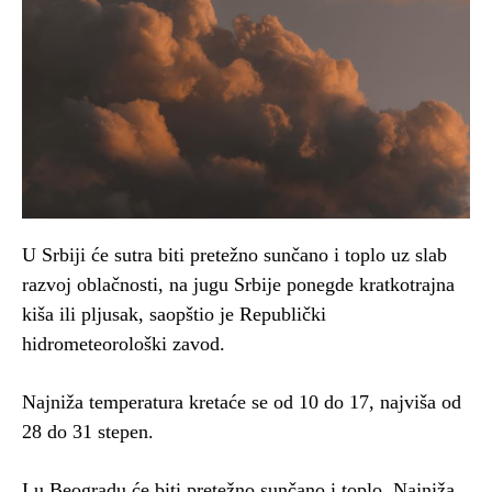
U Srbiji će sutra biti pretežno sunčano i toplo uz slab
razvoj oblačnosti, na jugu Srbije ponegde kratkotrajna
kiša ili pljusak, saopštio je Republički
hidrometeorološki zavod.
Najniža temperatura kretaće se od 10 do 17, najviša od
28 do 31 stepen.
I u Beogradu će biti pretežno sunčano i toplo. Najniža