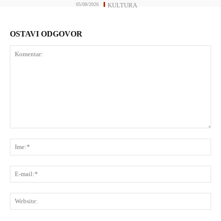
05/08/2026
KULTURA
OSTAVI ODGOVOR
Komentar:
Ime
E-
mai
Web