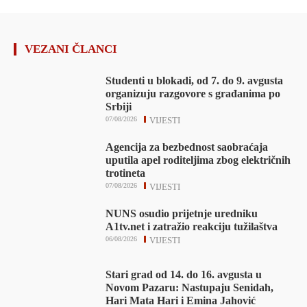
VEZANI ČLANCI
Studenti u blokadi, od 7. do 9. avgusta
organizuju razgovore s građanima po
Srbiji
07/08/2026
VIJESTI
Agencija za bezbednost saobraćaja
uputila apel roditeljima zbog električnih
trotineta
07/08/2026
VIJESTI
NUNS osudio prijetnje uredniku
A1tv.net i zatražio reakciju tužilaštva
06/08/2026
VIJESTI
Stari grad od 14. do 16. avgusta u
Novom Pazaru: Nastupaju Senidah,
Hari Mata Hari i Emina Jahović