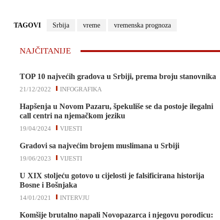
TAGOVI
Srbija
vreme
vremenska prognoza
NAJČITANIJE
TOP 10 najvećih gradova u Srbiji, prema broju stanovnika
21/12/2022
INFOGRAFIKA
Hapšenja u Novom Pazaru, špekuliše se da postoje ilegalni
call centri na njemačkom jeziku
19/04/2024
VIJESTI
Gradovi sa najvećim brojem muslimana u Srbiji
19/06/2023
VIJESTI
U XIX stoljeću gotovo u cijelosti je falsificirana historija
Bosne i Bošnjaka
14/01/2021
INTERVJU
Komšije brutalno napali Novopazarca i njegovu porodicu: