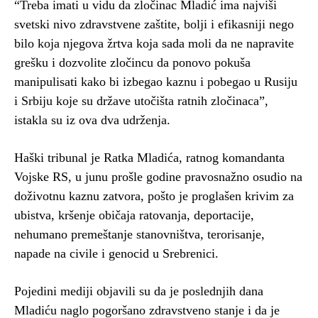
“Treba imati u vidu da zločinac Mladić ima najviši
svetski nivo zdravstvene zaštite, bolji i efikasniji nego
bilo koja njegova žrtva koja sada moli da ne napravite
grešku i dozvolite zločincu da ponovo pokuša
manipulisati kako bi izbegao kaznu i pobegao u Rusiju
i Srbiju koje su države utočišta ratnih zločinaca”,
istakla su iz ova dva udrženja.
Haški tribunal je Ratka Mladića, ratnog komandanta
Vojske RS, u junu prošle godine pravosnažno osudio na
doživotnu kaznu zatvora, pošto je proglašen krivim za
ubistva, kršenje običaja ratovanja, deportacije,
nehumano premeštanje stanovništva, terorisanje,
napade na civile i genocid u Srebrenici.
Pojedini mediji objavili su da je poslednjih dana
Mladiću naglo pogoršano zdravstveno stanje i da je