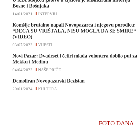
Bosne i Bošnjaka
14/01/2021
INTERVJU
Komšije brutalno napali Novopazarca i njegovu porodicu:
“DECA SU VRIŠTALA, NISU MOGLA DA SE SMIRE“
(VIDEO)
03/07/2023
VIJESTI
Novi Pazar: Dvadeset i četiri mlada volontera dobilo put za
Mekku i Medinu
04/04/2023
NAŠE PRIČE
Demoliran Novopazarski Bezistan
29/01/2024
KULTURA
FOTO DANA