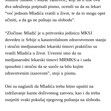
dva udruženja potpisali pismo, ocenili su da su lekari
“već jednom Mladića vratili u život, te da to mogu opet
učiniti, a da ga ne puštaju na slobodu”.
“Zločinac Mladić je u pritvorsku jedinicu MKSJ
doveden iz Srbije u katastrofalnom zdravstvenom stanju
i stručni medjunarodni lekarski timovi praktično su
vratili Mladića u život. Uvereni smo da su
medjunarodni lekarski timovi MRMKS-a i sada
sposobni i stručni da se suoče sa bilo kojim
zdravstvenim izazovom”, stoji u pismu.
Oni su naglasili da Mladića treba hitno uputiti na
izdržavanje kazne doživotnog zatvora, kao i da treba
osujetiti svaki pokušaj njegovog puštanja na slobodu.