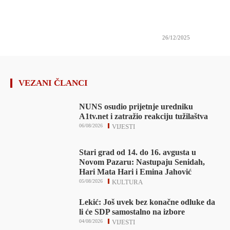
26/12/2025
VEZANI ČLANCI
NUNS osudio prijetnje uredniku
A1tv.net i zatražio reakciju tužilaštva
06/08/2026
VIJESTI
Stari grad od 14. do 16. avgusta u
Novom Pazaru: Nastupaju Senidah,
Hari Mata Hari i Emina Jahović
05/08/2026
KULTURA
Lekić: Još uvek bez konačne odluke da
li će SDP samostalno na izbore
04/08/2026
VIJESTI