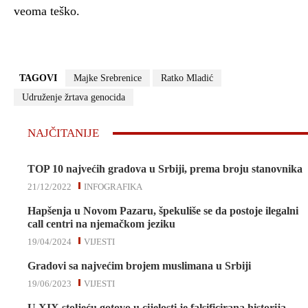
veoma teško.
TAGOVI
Majke Srebrenice
Ratko Mladić
Udruženje žrtava genocida
NAJČITANIJE
TOP 10 najvećih gradova u Srbiji, prema broju stanovnika
21/12/2022
INFOGRAFIKA
Hapšenja u Novom Pazaru, špekuliše se da postoje ilegalni
call centri na njemačkom jeziku
19/04/2024
VIJESTI
Gradovi sa najvećim brojem muslimana u Srbiji
19/06/2023
VIJESTI
U XIX stoljeću gotovo u cijelosti je falsificirana historija