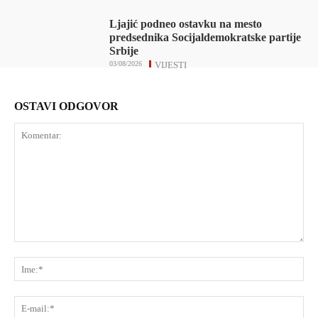
Ljajić podneo ostavku na mesto
predsednika Socijaldemokratske partije
Srbije
03/08/2026
VIJESTI
OSTAVI ODGOVOR
Komentar:
Ime
E-
mai