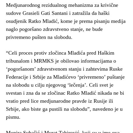
Medjunarodnog rezidualnog mehanizma za krivične
sudove Grasieli Gati Santani i zatražila da haški
osudjenik Ratko Mladić, kome je prema pisanju medija
naglo pogoršano zdravstveno stanje, ne bude
privremeno pušten na slobodu.
“Celi proces protiv zločinca Mladića pred Haškim
tribunalom i MRMKS je obilovao informacijama o
‘pogoršanom’ zdravstvenom stanju i zahtevima Ruske
Federacije i Srbije za Mladićevo ‘privremeno’ puštanje
na slobodu u cilju njegovog ‘lečenja’. Celi svet je
svestan i zna da se zločinac Ratko Mladić nikada ne bi
vratio pred lice medjunarodne pravde iz Rusije ili
Srbije, ako biste ga pustili na slobodu”, navedeno je u
pismu.
Munira Subašić i Murat Tahirović, koji su u ime ova