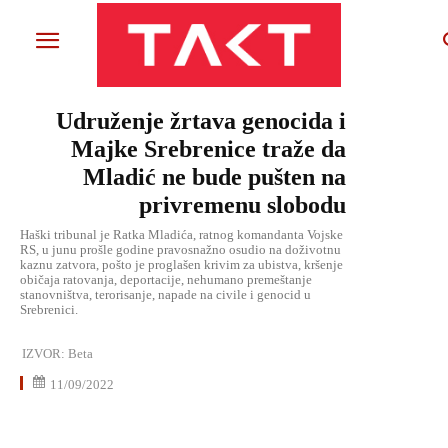
Udruženje žrtava genocida i
Majke Srebrenice traže da
Mladić ne bude pušten na
privremenu slobodu
Haški tribunal je Ratka Mladića, ratnog komandanta Vojske
RS, u junu prošle godine pravosnažno osudio na doživotnu
kaznu zatvora, pošto je proglašen krivim za ubistva, kršenje
običaja ratovanja, deportacije, nehumano premeštanje
stanovništva, terorisanje, napade na civile i genocid u
Srebrenici.
IZVOR:
Beta
11/09/2022