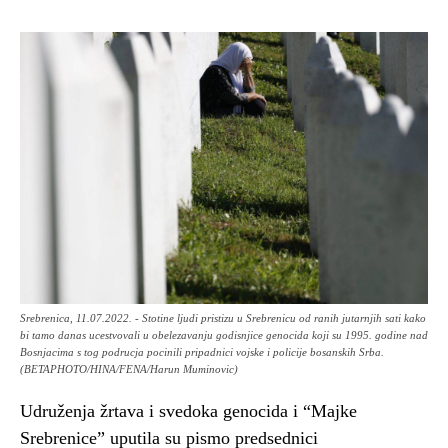
Srebrenica, 11.07.2022. - Stotine ljudi pristizu u Srebrenicu od ranih jutarnjih sati kako
bi tamo danas ucestvovali u obelezavanju godisnjice genocida koji su 1995. godine nad
Bosnjacima s tog podrucja pocinili pripadnici vojske i policije bosanskih Srba.
(BETAPHOTO/HINA/FENA/Harun Muminovic)
Udruženja žrtava i svedoka genocida i “Majke
Srebrenice” uputila su pismo predsednici