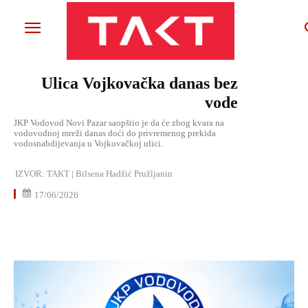
Ulica Vojkovačka danas bez
vode
JKP Vodovod Novi Pazar saopštio je da će zbog kvara na
vodovodnoj mreži danas doći do privremenog prekida
vodosnabdijevanja u Vojkovačkoj ulici.
IZVOR:
TAKT | Bilsena Hadžić Pružljanin
17/06/2026