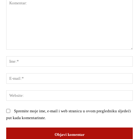
Komentar:
Ime
E-
mai
Web
Spremite moje ime, e-mail i web stranicu u ovom pregledniku sljedeći
put kada komentarirate.