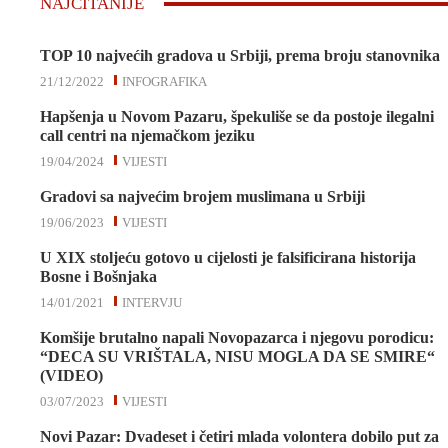
NAJČITANIJE
TOP 10 najvećih gradova u Srbiji, prema broju stanovnika
21/12/2022
INFOGRAFIKA
Hapšenja u Novom Pazaru, špekuliše se da postoje ilegalni
call centri na njemačkom jeziku
19/04/2024
VIJESTI
Gradovi sa najvećim brojem muslimana u Srbiji
19/06/2023
VIJESTI
U XIX stoljeću gotovo u cijelosti je falsificirana historija
Bosne i Bošnjaka
14/01/2021
INTERVJU
Komšije brutalno napali Novopazarca i njegovu porodicu:
“DECA SU VRIŠTALA, NISU MOGLA DA SE SMIRE“
(VIDEO)
03/07/2023
VIJESTI
Novi Pazar: Dvadeset i četiri mlada volontera dobilo put za