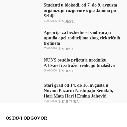
Studenti u blokadi, od 7. do 9. avgusta
organizuju razgovore s građanima po
Srbiji
07/08/2026
VIJESTI
Agencija za bezbednost saobraćaja
uputila apel roditeljima zbog električnih
trotineta
07/08/2026
VIJESTI
NUNS osudio prijetnje uredniku
A1tv.net i zatražio reakciju tužilaštva
06/08/2026
VIJESTI
Stari grad od 14. do 16. avgusta u
Novom Pazaru: Nastupaju Senidah,
Hari Mata Hari i Emina Jahović
05/08/2026
KULTURA
OSTAVI ODGOVOR