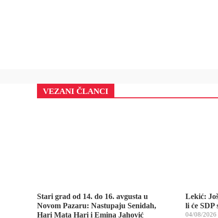
VEZANI ČLANCI
Stari grad od 14. do 16. avgusta u
Lekić: Jo
Novom Pazaru: Nastupaju Senidah,
li će SDP
Hari Mata Hari i Emina Jahović
04/08/2026