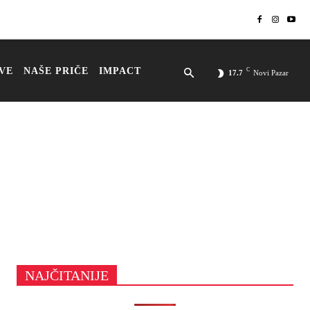
VE
NAŠE PRIČE
IMPACT
C
17.7
Novi Pazar
NAJČITANIJE