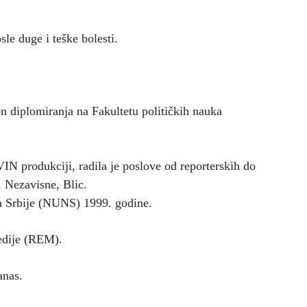
le duge i teške bolesti.
 diplomiranja na Fakultetu političkih nauka
VIN produkciji, radila je poslove od reporterskih do
, Nezavisne, Blic.
a Srbije (NUNS) 1999. godine.
medije (REM).
anas.