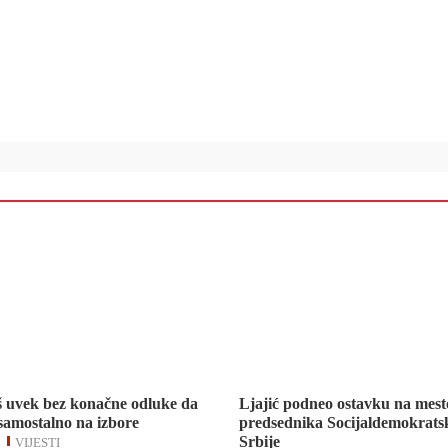
š uvek bez konačne odluke da
Ljajić podneo ostavku na mest
 samostalno na izbore
predsednika Socijaldemokratsk
Srbije
VIJESTI