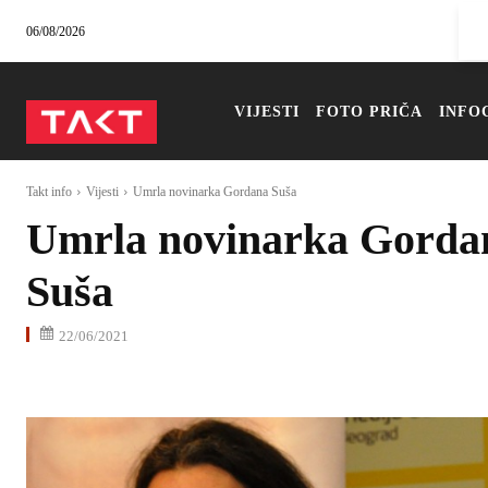
06/08/2026
VIJESTI
FOTO PRIČA
INFO
Takt info
Vijesti
Umrla novinarka Gordana Suša
Umrla novinarka Gorda
Suša
22/06/2021