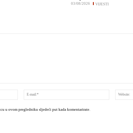
03/08/2026
VIJESTI
Ime:*
E-
mail:*
nicu u ovom pregledniku sljedeći put kada komentarirate.