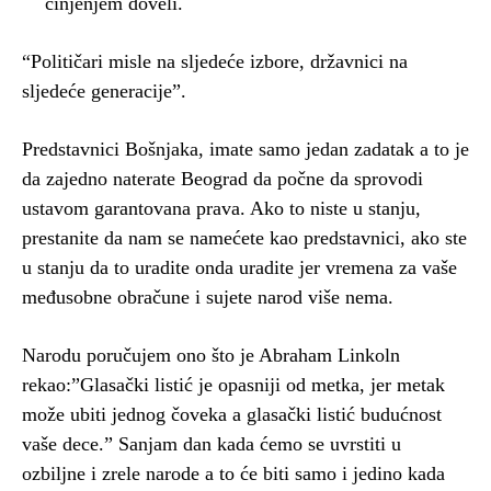
činjenjem doveli.
“Političari misle na sljedeće izbore, državnici na
sljedeće generacije”.
Predstavnici Bošnjaka, imate samo jedan zadatak a to je
da zajedno naterate Beograd da počne da sprovodi
ustavom garantovana prava. Ako to niste u stanju,
prestanite da nam se namećete kao predstavnici, ako ste
u stanju da to uradite onda uradite jer vremena za vaše
međusobne obračune i sujete narod više nema.
Narodu poručujem ono što je Abraham Linkoln
rekao:”Glasački listić je opasniji od metka, jer metak
može ubiti jednog čoveka a glasački listić budućnost
vaše dece.” Sanjam dan kada ćemo se uvrstiti u
ozbiljne i zrele narode a to će biti samo i jedino kada