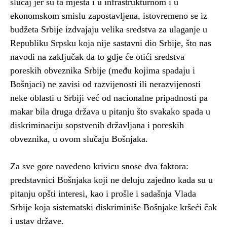
slučaj jer su ta mjesta i u infrastrukturnom i u
ekonomskom smislu zapostavljena, istovremeno se iz
budžeta Srbije izdvajaju velika sredstva za ulaganje u
Republiku Srpsku koja nije sastavni dio Srbije, što nas
navodi na zaključak da to gdje će otići sredstva
poreskih obveznika Srbije (među kojima spadaju i
Bošnjaci) ne zavisi od razvijenosti ili nerazvijenosti
neke oblasti u Srbiji već od nacionalne pripadnosti pa
makar bila druga država u pitanju što svakako spada u
diskriminaciju sopstvenih državljana i poreskih
obveznika, u ovom slučaju Bošnjaka.
Za sve gore navedeno krivicu snose dva faktora:
predstavnici Bošnjaka koji ne deluju zajedno kada su u
pitanju opšti interesi, kao i prošle i sadašnja Vlada
Srbije koja sistematski diskriminiše Bošnjake kršeći čak
i ustav države.