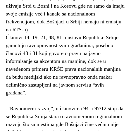
uživaju Srbi u Bosni i na Kosovu gde ne samo da imaju
svoje emisije već i kanale sa nacionalnom
frekvencijom, dok Bošnjaci u Srbiji nemaju ni emisiju
na RTS-u).
Članovi 14, 19, 21, 48, 81 u ustavu Republike Srbije
garantuju ravnopravnost svim građanima, posebno
članovi 48 i 81 koji govore o pravu na javno
informisanje sa akcentom na manjine, dok se u
navedenom primeru KRŠE prava nacionalnih manjina
da budu medijski ako ne ravnopravno onda makar
delimično zastupljeni na javnom servisu “svih
građana”.
-“Ravnomerni razvoj”, u članovima 94 i 97/12 stoji da
se Republika Srbija stara o ravnomernom regionalnom
razvoju što sa mestima gde Bošnjaci čine većinu nije