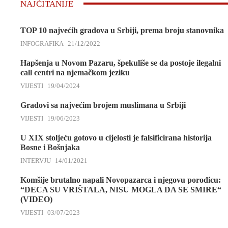
NAJČITANIJE
TOP 10 najvećih gradova u Srbiji, prema broju stanovnika
INFOGRAFIKA
21/12/2022
Hapšenja u Novom Pazaru, špekuliše se da postoje ilegalni
call centri na njemačkom jeziku
VIJESTI
19/04/2024
Gradovi sa najvećim brojem muslimana u Srbiji
VIJESTI
19/06/2023
U XIX stoljeću gotovo u cijelosti je falsificirana historija
Bosne i Bošnjaka
INTERVJU
14/01/2021
Komšije brutalno napali Novopazarca i njegovu porodicu:
“DECA SU VRIŠTALA, NISU MOGLA DA SE SMIRE“
(VIDEO)
VIJESTI
03/07/2023