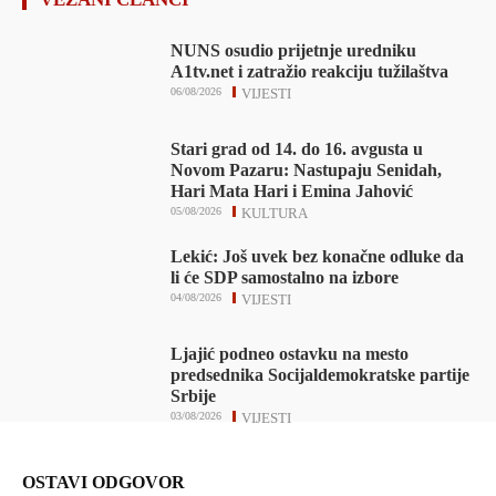
NUNS osudio prijetnje uredniku
A1tv.net i zatražio reakciju tužilaštva
06/08/2026
VIJESTI
Stari grad od 14. do 16. avgusta u
Novom Pazaru: Nastupaju Senidah,
Hari Mata Hari i Emina Jahović
05/08/2026
KULTURA
Lekić: Još uvek bez konačne odluke da
li će SDP samostalno na izbore
04/08/2026
VIJESTI
Ljajić podneo ostavku na mesto
predsednika Socijaldemokratske partije
Srbije
03/08/2026
VIJESTI
OSTAVI ODGOVOR