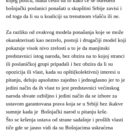
kojeg potiču, mada često na to kako će se određeni
bošnjački poslanici ponašati u skupštini Srbije zavisi i
od toga da li su u koaliciji sa trenutnom vlašću ili ne.
Za razliku od ovakvog modela ponašanja koje se može
okarakterisati kao nezrelo, postoji i drugačiji model koji
pokazuje visok nivo zrelosti a to je da manjinski
predstavnici istog naroda, bez obzira na to kojoj stranci
ili poslaničkoj grupi pripadali i bez obzira da li su
opozicija ili vlast, kada su opšti(kolektivni) interesi u
pitanju, deluju apsolutno zajedno i jednoglasno jer to je
jedini način da ih vlast to jest predstavnici većinskog
naroda shvate ozbiljno i jedini način da se izbore za
ustavom garantovana prava koja se u Srbiji bez ikakve
sumnje kada je Bošnjački narod u pitanju krše.
Što se kršenja ustava od strane sadašnje i prošlih vlasti
tiče gde se jasno vidi da su Bošnjacima uskraćena