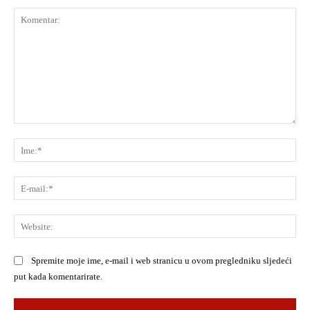
Komentar:
Ime
E-
mai
Web
Spremite moje ime, e-mail i web stranicu u ovom pregledniku sljedeći
put kada komentarirate.