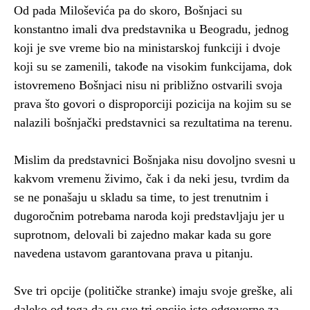
Od pada Miloševića pa do skoro, Bošnjaci su
konstantno imali dva predstavnika u Beogradu, jednog
koji je sve vreme bio na ministarskoj funkciji i dvoje
koji su se zamenili, takođe na visokim funkcijama, dok
istovremeno Bošnjaci nisu ni približno ostvarili svoja
prava što govori o disproporciji pozicija na kojim su se
nalazili bošnjački predstavnici sa rezultatima na terenu.
Mislim da predstavnici Bošnjaka nisu dovoljno svesni u
kakvom vremenu živimo, čak i da neki jesu, tvrdim da
se ne ponašaju u skladu sa time, to jest trenutnim i
dugoročnim potrebama naroda koji predstavljaju jer u
suprotnom, delovali bi zajedno makar kada su gore
navedena ustavom garantovana prava u pitanju.
Sve tri opcije (političke stranke) imaju svoje greške, ali
daleko od toga da su sve tri opcije isto odgovorne za