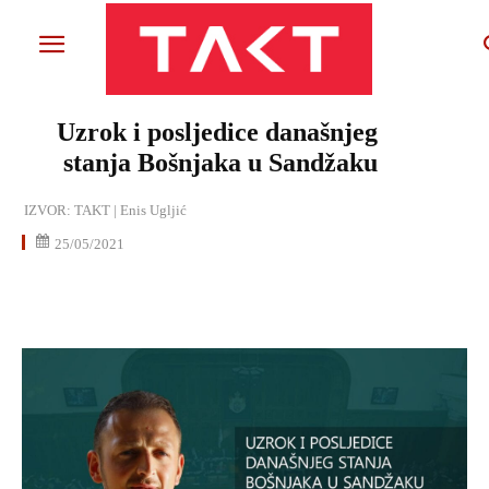
Uzrok i posljedice današnjeg
stanja Bošnjaka u Sandžaku
IZVOR:
TAKT | Enis Ugljić
25/05/2021