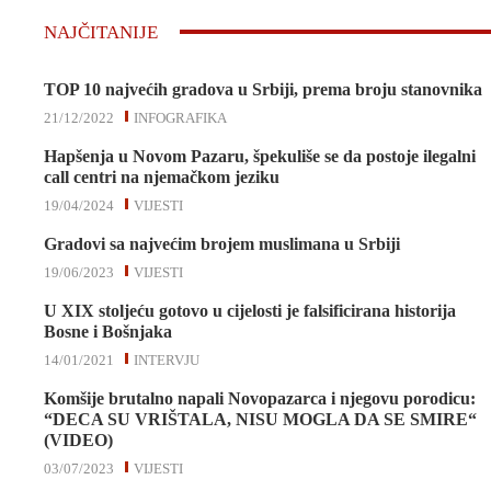
NAJČITANIJE
TOP 10 najvećih gradova u Srbiji, prema broju stanovnika
21/12/2022
INFOGRAFIKA
Hapšenja u Novom Pazaru, špekuliše se da postoje ilegalni
call centri na njemačkom jeziku
19/04/2024
VIJESTI
Gradovi sa najvećim brojem muslimana u Srbiji
19/06/2023
VIJESTI
U XIX stoljeću gotovo u cijelosti je falsificirana historija
Bosne i Bošnjaka
14/01/2021
INTERVJU
Komšije brutalno napali Novopazarca i njegovu porodicu:
“DECA SU VRIŠTALA, NISU MOGLA DA SE SMIRE“
(VIDEO)
03/07/2023
VIJESTI