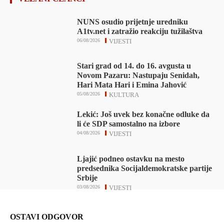
NUNS osudio prijetnje uredniku
A1tv.net i zatražio reakciju tužilaštva
06/08/2026
VIJESTI
Stari grad od 14. do 16. avgusta u
Novom Pazaru: Nastupaju Senidah,
Hari Mata Hari i Emina Jahović
05/08/2026
KULTURA
Lekić: Još uvek bez konačne odluke da
li će SDP samostalno na izbore
04/08/2026
VIJESTI
Ljajić podneo ostavku na mesto
predsednika Socijaldemokratske partije
Srbije
03/08/2026
VIJESTI
OSTAVI ODGOVOR