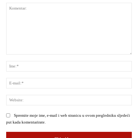
Komentar:
Ime
E-
mai
Web
Spremite moje ime, e-mail i web stranicu u ovom pregledniku sljedeći
put kada komentarirate.