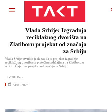
Vlada Srbije: Izgradnja
reciklažnog dvorišta na
Zlatiboru projekat od značaja
za Srbiju
Vlada Srbije utvrdila je danas da je projekat izgradnje
reciklažnog dvorišta sa pratećim sadržajima na Zlatiboru u
opštini Čajetina, projekat od značaja za Srbiju.
IZVOR:
Beta
24/03/2025