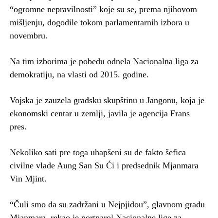
“ogromne nepravilnosti” koje su se, prema njihovom
mišljenju, dogodile tokom parlamentarnih izbora u
novembru.
Na tim izborima je pobedu odnela Nacionalna liga za
demokratiju, na vlasti od 2015. godine.
Vojska je zauzela gradsku skupštinu u Jangonu, koja je
ekonomski centar u zemlji, javila je agencija Frans
pres.
Nekoliko sati pre toga uhapšeni su de fakto šefica
civilne vlade Aung San Su Ći i predsednik Mjanmara
Vin Mjint.
“Čuli smo da su zadržani u Nejpjidou”, glavnom gradu
Mjanmara, rekao je portparol Nacionalne lige za