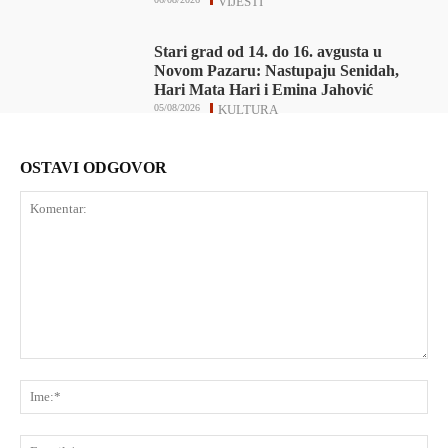
VIJESTI
Stari grad od 14. do 16. avgusta u
Novom Pazaru: Nastupaju Senidah,
Hari Mata Hari i Emina Jahović
05/08/2026
KULTURA
OSTAVI ODGOVOR
Komentar:
Ime
E-