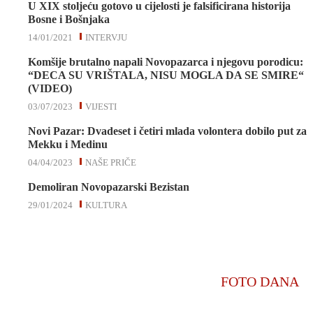
U XIX stoljeću gotovo u cijelosti je falsificirana historija
Bosne i Bošnjaka
14/01/2021
INTERVJU
Komšije brutalno napali Novopazarca i njegovu porodicu:
“DECA SU VRIŠTALA, NISU MOGLA DA SE SMIRE“
(VIDEO)
03/07/2023
VIJESTI
Novi Pazar: Dvadeset i četiri mlada volontera dobilo put za
Mekku i Medinu
04/04/2023
NAŠE PRIČE
Demoliran Novopazarski Bezistan
29/01/2024
KULTURA
FOTO DANA