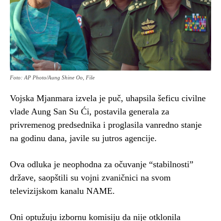
Foto: AP Photo/Aung Shine Oo, File
Vojska Mjanmara izvela je puč, uhapsila šeficu civilne
vlade Aung San Su Ći, postavila generala za
privremenog predsednika i proglasila vanredno stanje
na godinu dana, javile su jutros agencije.
Ova odluka je neophodna za očuvanje “stabilnosti”
države, saopštili su vojni zvaničnici na svom
televizijskom kanalu NAME.
Oni optužuju izbornu komisiju da nije otklonila