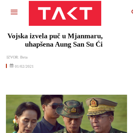
Vojska izvela puč u Mjanmaru,
uhapšena Aung San Su Ći
IZVOR:
Beta
01/02/2021