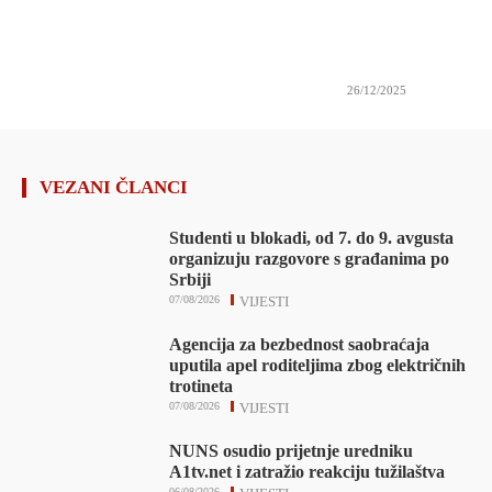
26/12/2025
VEZANI ČLANCI
Studenti u blokadi, od 7. do 9. avgusta
organizuju razgovore s građanima po
Srbiji
07/08/2026
VIJESTI
Agencija za bezbednost saobraćaja
uputila apel roditeljima zbog električnih
trotineta
07/08/2026
VIJESTI
NUNS osudio prijetnje uredniku
A1tv.net i zatražio reakciju tužilaštva
06/08/2026