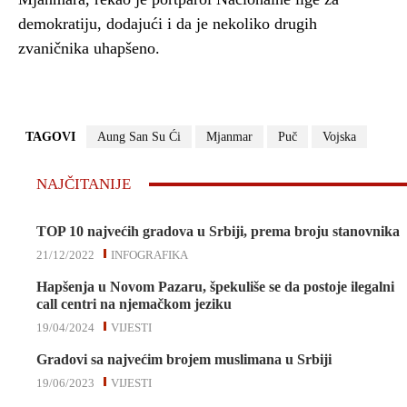
demokratiju, dodajući i da je nekoliko drugih
zvaničnika uhapšeno.
TAGOVI
Aung San Su Ći
Mjanmar
Puč
Vojska
NAJČITANIJE
TOP 10 najvećih gradova u Srbiji, prema broju stanovnika
21/12/2022
INFOGRAFIKA
Hapšenja u Novom Pazaru, špekuliše se da postoje ilegalni
call centri na njemačkom jeziku
19/04/2024
VIJESTI
Gradovi sa najvećim brojem muslimana u Srbiji
19/06/2023
VIJESTI