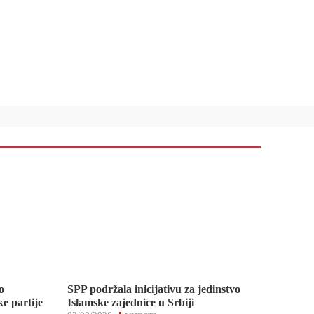
o
SPP podržala inicijativu za jedinstvo
e partije
Islamske zajednice u Srbiji