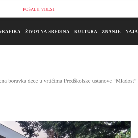
POŠALJI VIJEST
GRAFIKA
ŽIVOTNA SREDINA
KULTURA
ZNANJE
NAJA
cena boravka dece u vrtićima Predškolske ustanove “Mladost”