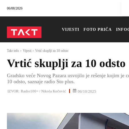
06/08/2026
VIJESTI
FOTO PRIČA
INFO
Takt info
Vijesti
Vrtić skuplji za 10 odsto
Vrtić skuplji za 10 odsto
Gradsko veće Novog Pazara usvojilo je rešenje kojim je 
10 odsto, saznaje radio Sto plus.
IZVOR:
Radio100+ / Nikola Kočović
06/10/2025