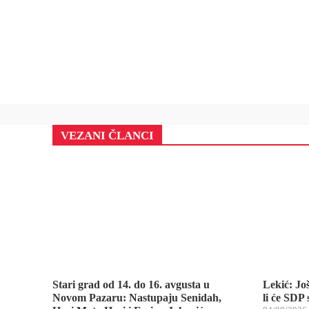
VEZANI ČLANCI
Stari grad od 14. do 16. avgusta u
Lekić: Jo
Novom Pazaru: Nastupaju Senidah,
li će SDP