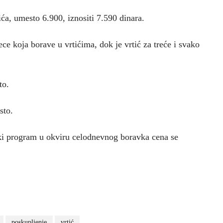
a, umesto 6.900, iznositi 7.590 dinara.
ce koja borave u vrtićima, dok je vrtić za treće i svako
to.
sto.
ski program u okviru celodnevnog boravka cena se
poskupljenje
vrtić