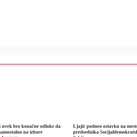
š uvek bez konačne odluke da
Ljajić podneo ostavku na mest
 samostalno na izbore
predsednika Socijaldemokratsk