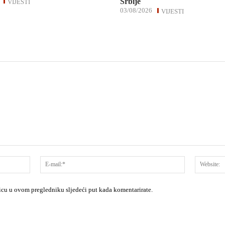
Srbije
VIJESTI
03/08/2026
VIJESTI
Ime:*
E-
mail:*
nicu u ovom pregledniku sljedeći put kada komentarirate.