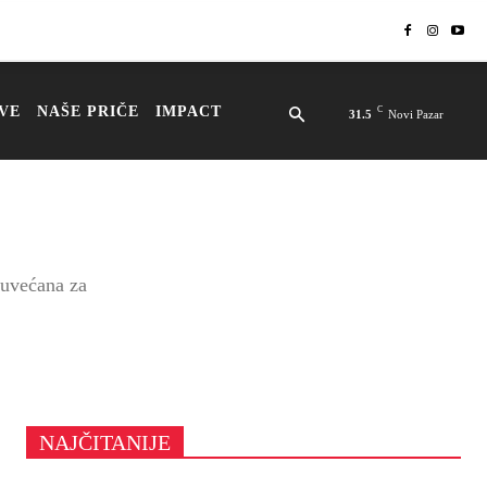
VE
NAŠE PRIČE
IMPACT
C
31.5
Novi Pazar
 uvećana za
NAJČITANIJE