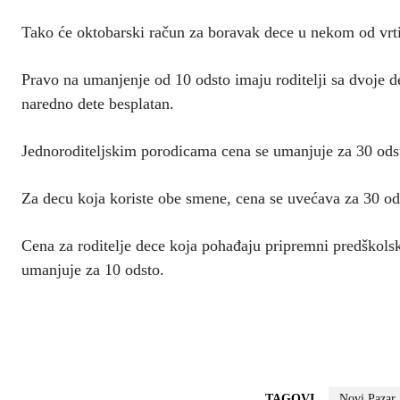
Tako će oktobarski račun za boravak dece u nekom od vrtić
Pravo na umanjenje od 10 odsto imaju roditelji sa dvoje de
naredno dete besplatan.
Jednoroditeljskim porodicama cena se umanjuje za 30 ods
Za decu koja koriste obe smene, cena se uvećava za 30 od
Cena za roditelje dece koja pohađaju pripremni predškol
umanjuje za 10 odsto.
TAGOVI
Novi Pazar