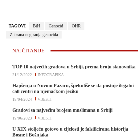
TAGOVI
BiH
Genocid
OHR
Zabrana negiranja genocida
NAJČITANIJE
TOP 10 najvećih gradova u Srbiji, prema broju stanovnika
21/12/2022
INFOGRAFIKA
Hapšenja u Novom Pazaru, špekuliše se da postoje ilegalni
call centri na njemačkom jeziku
19/04/2024
VIJESTI
Gradovi sa najvećim brojem muslimana u Srbiji
19/06/2023
VIJESTI
U XIX stoljeću gotovo u cijelosti je falsificirana historija
Bosne i Bošnjaka