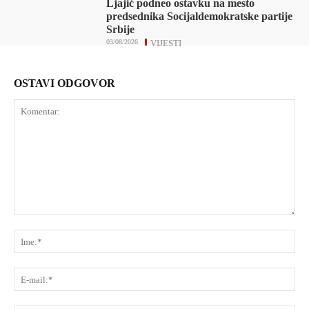
Ljajić podneo ostavku na mesto
predsednika Socijaldemokratske partije
Srbije
03/08/2026
VIJESTI
OSTAVI ODGOVOR
Komentar:
Ime
E-
mai