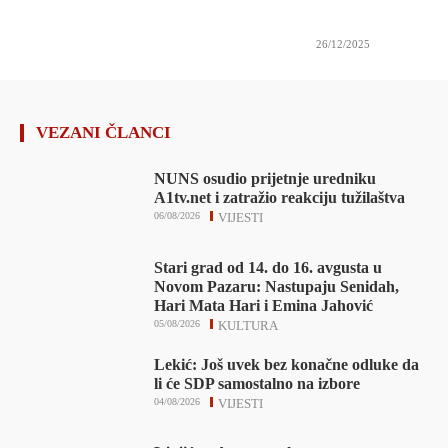
26/12/2025
VEZANI ČLANCI
NUNS osudio prijetnje uredniku
A1tv.net i zatražio reakciju tužilaštva
06/08/2026
VIJESTI
Stari grad od 14. do 16. avgusta u
Novom Pazaru: Nastupaju Senidah,
Hari Mata Hari i Emina Jahović
05/08/2026
KULTURA
Lekić: Još uvek bez konačne odluke da
li će SDP samostalno na izbore
04/08/2026
VIJESTI