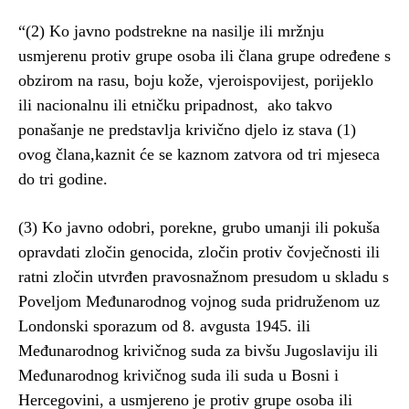
“(2) Ko javno podstrekne na nasilje ili mržnju
usmjerenu protiv grupe osoba ili člana grupe određene s
obzirom na rasu, boju kože, vjeroispovijest, porijeklo
ili nacionalnu ili etničku pripadnost, ako takvo
ponašanje ne predstavlja krivično djelo iz stava (1)
ovog člana,kaznit će se kaznom zatvora od tri mjeseca
do tri godine.
(3) Ko javno odobri, porekne, grubo umanji ili pokuša
opravdati zločin genocida, zločin protiv čovječnosti ili
ratni zločin utvrđen pravosnažnom presudom u skladu s
Poveljom Međunarodnog vojnog suda pridruženom uz
Londonski sporazum od 8. avgusta 1945. ili
Međunarodnog krivičnog suda za bivšu Jugoslaviju ili
Međunarodnog krivičnog suda ili suda u Bosni i
Hercegovini, a usmjereno je protiv grupe osoba ili