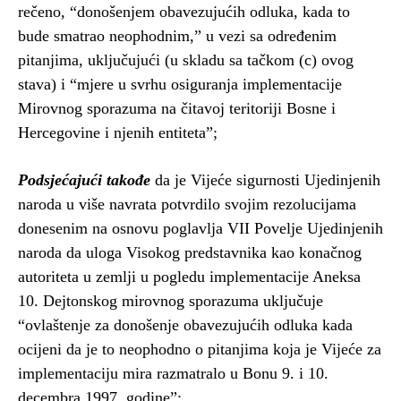
rečeno, “donošenjem obavezujućih odluka, kada to
bude smatrao neophodnim,” u vezi sa određenim
pitanjima, uključujući (u skladu sa tačkom (c) ovog
stava) i “mjere u svrhu osiguranja implementacije
Mirovnog sporazuma na čitavoj teritoriji Bosne i
Hercegovine i njenih entiteta”;
Podsjećajući takođe
da je Vijeće sigurnosti Ujedinjenih
naroda u više navrata potvrdilo svojim rezolucijama
donesenim na osnovu poglavlja VII Povelje Ujedinjenih
naroda da uloga Visokog predstavnika kao konačnog
autoriteta u zemlji u pogledu implementacije Aneksa
10. Dejtonskog mirovnog sporazuma uključuje
“ovlaštenje za donošenje obavezujućih odluka kada
ocijeni da je to neophodno o pitanjima koja je Vijeće za
implementaciju mira razmatralo u Bonu 9. i 10.
decembra 1997. godine”;