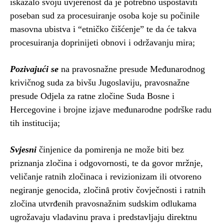
iskazalo svoju uvjerenost da je potrebno uspostaviti
poseban sud za procesuiranje osoba koje su počinile
masovna ubistva i “etničko čišćenje” te da će takva
procesuiranja doprinijeti obnovi i održavanju mira;
Pozivajući se
na pravosnažne presude Međunarodnog
krivičnog suda za bivšu Jugoslaviju, pravosnažne
presude Odjela za ratne zločine Suda Bosne i
Hercegovine i brojne izjave međunarodne podrške radu
tih institucija;
Svjesni
činjenice da pomirenja ne može biti bez
priznanja zločina i odgovornosti, te da govor mržnje,
veličanje ratnih zločinaca i revizionizam ili otvoreno
negiranje genocida, zločinȃ protiv čovječnosti i ratnih
zločina utvrđenih pravosnažnim sudskim odlukama
ugrožavaju vladavinu prava i predstavljaju direktnu