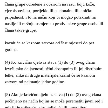
člana grupe određene s obzirom na rasu, boju kože,
vjeroispovijest, porijeklo ili nacionalnu ili etničku
pripadnost, i to na način koji bi mogao potaknuti na
nasilje ili mržnju usmjerenu protiv takve grupe osoba ili
člana takve grupe,
kaznit će se kaznom zatvora od šest mjeseci do pet
godina.
(4) Ko krivično djelo iz stava (1) do (3) ovog člana
izvrši tako da javnosti učini dostupnim ili joj distribuira
letke, slike ili druge materijale,kaznit će se kaznom
zatvora od najmanje jedne godine.
(5) Ako je krivično djelo iz stava (1) do (3) ovog člana
počinjeno na način kojim se može poremetiti javni red i
mir ili je prijeteće, zlostavljajuće ili uvredljivo,