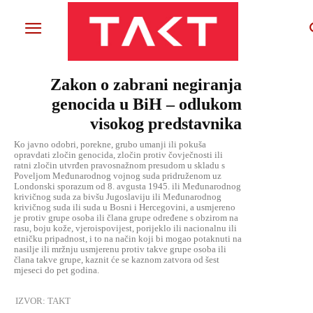
Zakon o zabrani negiranja
genocida u BiH – odlukom
visokog predstavnika
Ko javno odobri, porekne, grubo umanji ili pokuša
opravdati zločin genocida, zločin protiv čovječnosti ili
ratni zločin utvrđen pravosnažnom presudom u skladu s
Poveljom Međunarodnog vojnog suda pridruženom uz
Londonski sporazum od 8. avgusta 1945. ili Međunarodnog
krivičnog suda za bivšu Jugoslaviju ili Međunarodnog
krivičnog suda ili suda u Bosni i Hercegovini, a usmjereno
je protiv grupe osoba ili člana grupe određene s obzirom na
rasu, boju kože, vjeroispovijest, porijeklo ili nacionalnu ili
etničku pripadnost, i to na način koji bi mogao potaknuti na
nasilje ili mržnju usmjerenu protiv takve grupe osoba ili
člana takve grupe, kaznit će se kaznom zatvora od šest
mjeseci do pet godina.
IZVOR:
TAKT