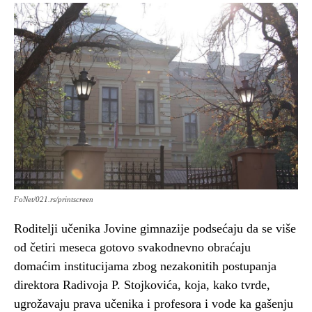
FoNet/021.rs/printscreen
Roditelji učenika Jovine gimnazije podsećaju da se više
od četiri meseca gotovo svakodnevno obraćaju
domaćim institucijama zbog nezakonitih postupanja
direktora Radivoja P. Stojkovića, koja, kako tvrde,
ugrožavaju prava učenika i profesora i vode ka gašenju