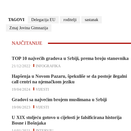
TAGOVI
Delegacija EU
roditelji
sastanak
Zmaj Jovina Gimnazija
NAJČITANIJE
TOP 10 najvećih gradova u Srbiji, prema broju stanovnika
21/12/2022
INFOGRAFIKA
Hapšenja u Novom Pazaru, špekuliše se da postoje ilegalni
call centri na njemačkom jeziku
19/04/2024
VIJESTI
Gradovi sa najvećim brojem muslimana u Srbiji
19/06/2023
VIJESTI
U XIX stoljeću gotovo u cijelosti je falsificirana historija
Bosne i Bošnjaka
14/01/2021
INTERVJU