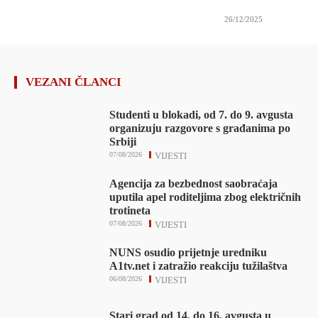
26/12/2025
VEZANI ČLANCI
Studenti u blokadi, od 7. do 9. avgusta
organizuju razgovore s građanima po
Srbiji
07/08/2026
VIJESTI
Agencija za bezbednost saobraćaja
uputila apel roditeljima zbog električnih
trotineta
07/08/2026
VIJESTI
NUNS osudio prijetnje uredniku
A1tv.net i zatražio reakciju tužilaštva
06/08/2026
VIJESTI
Stari grad od 14. do 16. avgusta u