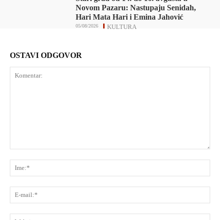
Novom Pazaru: Nastupaju Senidah,
Hari Mata Hari i Emina Jahović
05/08/2026
KULTURA
OSTAVI ODGOVOR
Komentar:
Ime
E-
mai
Web