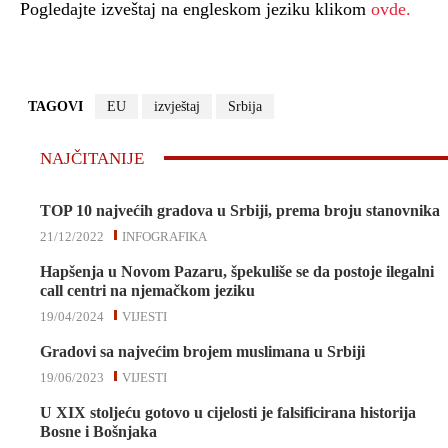
Pogledajte izveštaj na engleskom jeziku klikom
ovde.
TAGOVI
EU
izvještaj
Srbija
NAJČITANIJE
TOP 10 najvećih gradova u Srbiji, prema broju stanovnika
21/12/2022
INFOGRAFIKA
Hapšenja u Novom Pazaru, špekuliše se da postoje ilegalni
call centri na njemačkom jeziku
19/04/2024
VIJESTI
Gradovi sa najvećim brojem muslimana u Srbiji
19/06/2023
VIJESTI
U XIX stoljeću gotovo u cijelosti je falsificirana historija
Bosne i Bošnjaka