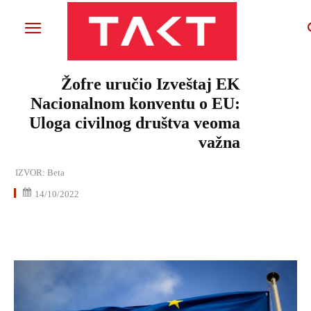
Žofre uručio Izveštaj EK
Nacionalnom konventu o EU:
Uloga civilnog društva veoma
važna
IZVOR:
Beta
14/10/2022