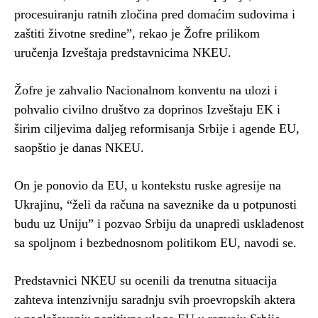
procesuiranju ratnih zločina pred domaćim sudovima i
zaštiti životne sredine”, rekao je Žofre prilikom
uručenja Izveštaja predstavnicima NKEU.
Žofre je zahvalio Nacionalnom konventu na ulozi i
pohvalio civilno društvo za doprinos Izveštaju EK i
širim ciljevima daljeg reformisanja Srbije i agende EU,
saopštio je danas NKEU.
On je ponovio da EU, u kontekstu ruske agresije na
Ukrajinu, “želi da računa na saveznike da u potpunosti
budu uz Uniju” i pozvao Srbiju da unapredi usklađenost
sa spoljnom i bezbednosnom politikom EU, navodi se.
Predstavnici NKEU su ocenili da trenutna situacija
zahteva intenzivniju saradnju svih proevropskih aktera