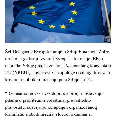
Šef Delegacije Evropske unije u Srbiji Emanuele Žofre
uručio je godišnji Izveštaj Evropske komisije (EK) o
napretku Srbije predstavnicima Nacionalnog konventa o
EU (NKEU), naglasivši značaj uloge civilnog društva u
kreiranju politike i praćenju puta Srbije ka EU.
“Računamo na vas i vaš doprinos Srbiji u rešavanju
pitanja u prioritetnim oblastima, prevashodno
pravosuđu, suzbijanju korupcije i organizovanog
kriminala, slobodi medija, slobodi okupljanja,