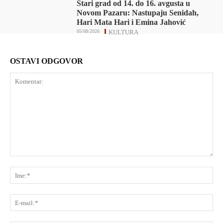
Stari grad od 14. do 16. avgusta u
Novom Pazaru: Nastupaju Senidah,
Hari Mata Hari i Emina Jahović
05/08/2026
KULTURA
OSTAVI ODGOVOR
Komentar:
Ime
E-
mai