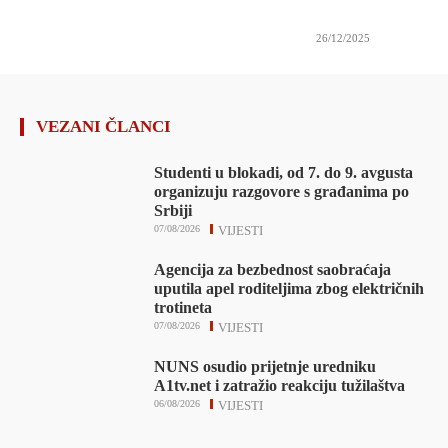
26/12/2025
VEZANI ČLANCI
Studenti u blokadi, od 7. do 9. avgusta
organizuju razgovore s građanima po
Srbiji
07/08/2026
VIJESTI
Agencija za bezbednost saobraćaja
uputila apel roditeljima zbog električnih
trotineta
07/08/2026
VIJESTI
NUNS osudio prijetnje uredniku
A1tv.net i zatražio reakciju tužilaštva
06/08/2026
VIJESTI