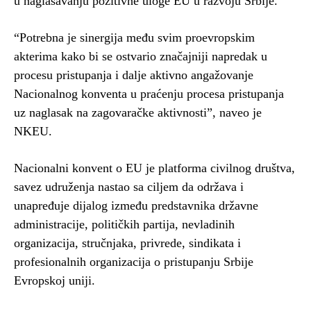
u naglašavanju pozitivne uloge EU u razvoju Srbije.
“Potrebna je sinergija među svim proevropskim
akterima kako bi se ostvario značajniji napredak u
procesu pristupanja i dalje aktivno angažovanje
Nacionalnog konventa u praćenju procesa pristupanja
uz naglasak na zagovaračke aktivnosti”, naveo je
NKEU.
Nacionalni konvent o EU je platforma civilnog društva,
savez udruženja nastao sa ciljem da održava i
unapređuje dijalog između predstavnika državne
administracije, političkih pаrtiја, nеvlаdinih
оrgаnizаciја, stručnjаkа, privrеdе, sindikаtа i
prоfеsiоnаlnih оrgаnizаciја о pristupаnju Srbiје
Еvropskoj uniji.