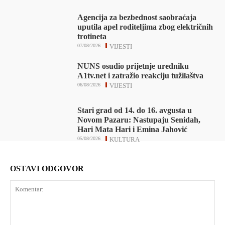
Agencija za bezbednost saobraćaja
uputila apel roditeljima zbog električnih
trotineta
07/08/2026
VIJESTI
NUNS osudio prijetnje uredniku
A1tv.net i zatražio reakciju tužilaštva
06/08/2026
VIJESTI
Stari grad od 14. do 16. avgusta u
Novom Pazaru: Nastupaju Senidah,
Hari Mata Hari i Emina Jahović
05/08/2026
KULTURA
OSTAVI ODGOVOR