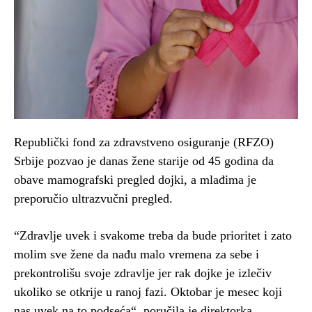
Republički fond za zdravstveno osiguranje (RFZO)
Srbije pozvao je danas žene starije od 45 godina da
obave mamografski pregled dojki, a mlađima je
preporučio ultrazvučni pregled.
“Zdravlje uvek i svakome treba da bude prioritet i zato
molim sve žene da nađu malo vremena za sebe i
prekontrolišu svoje zdravlje jer rak dojke je izlečiv
ukoliko se otkrije u ranoj fazi. Oktobar je mesec koji
nas uvek na to podseća“, poručila je direktorka