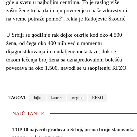
gde u svetu u najboljim centrima. To je razlog više
zašto žene treba da imaju poverenje u naše zdravstvo i
na vreme potraže pomoć”, rekla je Radojević Škodrić.
U Srbiji se godišnje rak dojke otkrije kod oko 4.500
žena, od čega oko 400 njih već u momentu
dijagnostikovanja ima udaljene metastaze, dok se
tokom lečenja broj žena sa uznapredovalom bolešću
povećava na oko 1.500, navodi se u saopštenju RFZO.
TAGOVI
dojke
kancer
pregled
RFZO
NAJČITANIJE
TOP 10 najvećih gradova u Srbiji, prema broju stanovnika