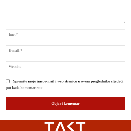
Komentar:
Ime
E-
mai
Web
Spremite moje ime, e-mail i web stranicu u ovom pregledniku sljedeći
put kada komentarirate.