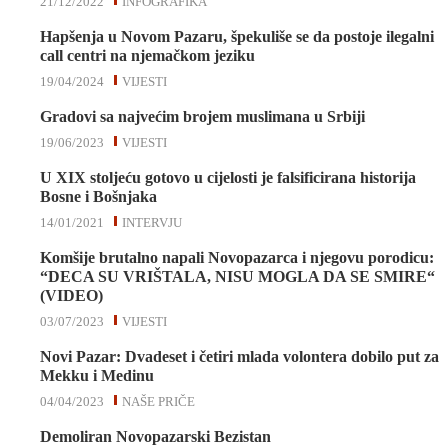
21/12/2022
INFOGRAFIKA
Hapšenja u Novom Pazaru, špekuliše se da postoje ilegalni
call centri na njemačkom jeziku
19/04/2024
VIJESTI
Gradovi sa najvećim brojem muslimana u Srbiji
19/06/2023
VIJESTI
U XIX stoljeću gotovo u cijelosti je falsificirana historija
Bosne i Bošnjaka
14/01/2021
INTERVJU
Komšije brutalno napali Novopazarca i njegovu porodicu:
“DECA SU VRIŠTALA, NISU MOGLA DA SE SMIRE“
(VIDEO)
03/07/2023
VIJESTI
Novi Pazar: Dvadeset i četiri mlada volontera dobilo put za
Mekku i Medinu
04/04/2023
NAŠE PRIČE
Demoliran Novopazarski Bezistan