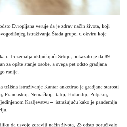
 odsto Evropljana veruje da je zdrav način života, koji
ovogodišnjeg istraživanja Štada grupe, u okviru koje
ika u 15 zemalja uključujući Srbiju, pokazalo je da 89
ažan za opšte stanje osobe, a svega pet odsto gradjana
go ranije.
a tržišna istraživanje Kantar anketirao je gradjane starosti
j, Francuskoj, Nemačkoj, Italiji, Holandiji, Poljskoj,
i Ujedinjenom Kraljevstvu – istražujuću kako je pandemija
lju.
liku da usvoje zdraviji način života, 23 odsto poručivalo