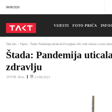
08/08/2026
VIJESTI
FOTO PRIČA
INFO
Takt info
Vijesti
Štada: Pandemija uticala da Evropljani više vode računa o svom zdra
Štada: Pandemija utical
zdravlju
IZVOR:
Beta
23/08/2021