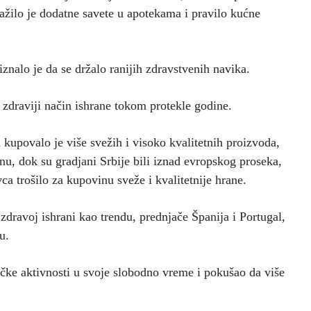
ražilo je dodatne savete u apotekama i pravilo kućne
znalo je da se držalo ranijih zdravstvenih navika.
zdraviji način ishrane tokom protekle godine.
kupovalo je više svežih i visoko kvalitetnih proizvoda,
anu, dok su gradjani Srbije bili iznad evropskog proseka,
ca trošilo za kupovinu sveže i kvalitetnije hrane.
 zdravoj ishrani kao trendu, prednjače Španija i Portugal,
u.
izičke aktivnosti u svoje slobodno vreme i pokušao da više