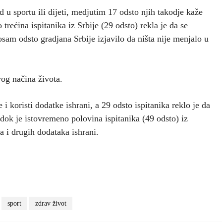
 u sportu ili dijeti, medjutim 17 odsto njih takodje kaže
 trećina ispitanika iz Srbije (29 odsto) rekla je da se
sam odsto gradjana Srbije izjavilo da ništa nije menjalo u
vog načina života.
i koristi dodatke ishrani, a 29 odsto ispitanika reklo je da
dok je istovremeno polovina ispitanika (49 odsto) iz
 i drugih dodataka ishrani.
sport
zdrav život