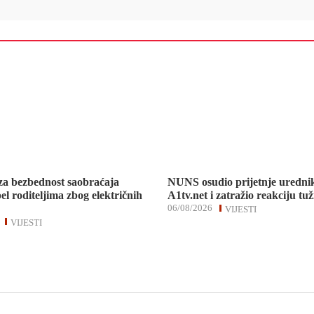
za bezbednost saobraćaja
NUNS osudio prijetnje uredni
el roditeljima zbog električnih
A1tv.net i zatražio reakciju tuž
06/08/2026
VIJESTI
VIJESTI