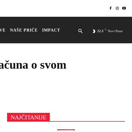
VE
NAŠE PRIČE
IMPACT
C
22.3
Novi Pazar
računa o svom
NAJČITANIJE