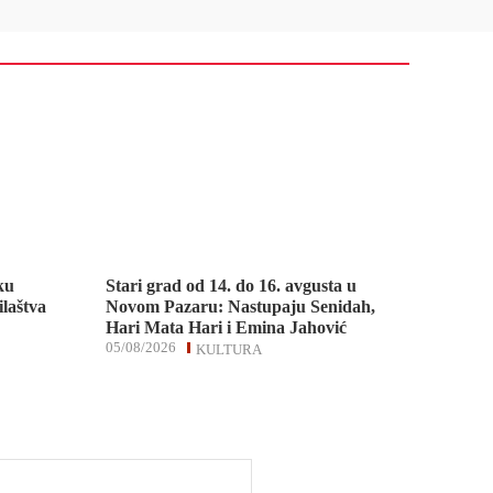
ku
Stari grad od 14. do 16. avgusta u
ilaštva
Novom Pazaru: Nastupaju Senidah,
Hari Mata Hari i Emina Jahović
05/08/2026
KULTURA