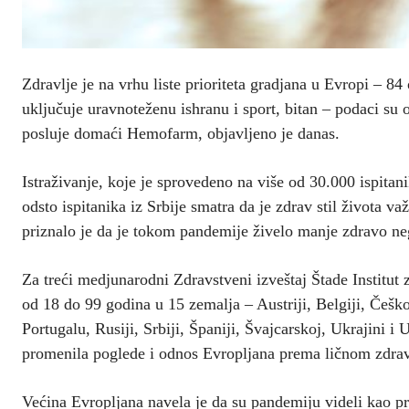
Zdravlje je na vrhu liste prioriteta gradjana u Evropi – 84
uključuje uravnoteženu ishranu i sport, bitan – podaci su 
posluje domaći Hemofarm, objavljeno je danas.
Istraživanje, koje je sprovedeno na više od 30.000 ispitan
odsto ispitanika iz Srbije smatra da je zdrav stil života v
priznalo je da je tokom pandemije živelo manje zdravo ne
Za treći medjunarodni Zdravstveni izveštaj Štade Institut z
od 18 do 99 godina u 15 zemalja – Austriji, Belgiji, Češko
Portugalu, Rusiji, Srbiji, Španiji, Švajcarskoj, Ukrajini 
promenila poglede i odnos Evropljana prema ličnom zdrav
Većina Evropljana navela je da su pandemiju videli kao pri