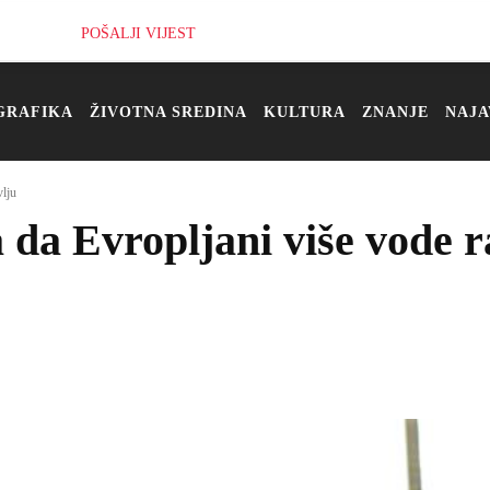
POŠALJI VIJEST
GRAFIKA
ŽIVOTNA SREDINA
KULTURA
ZNANJE
NAJA
vlju
a da Evropljani više vode 