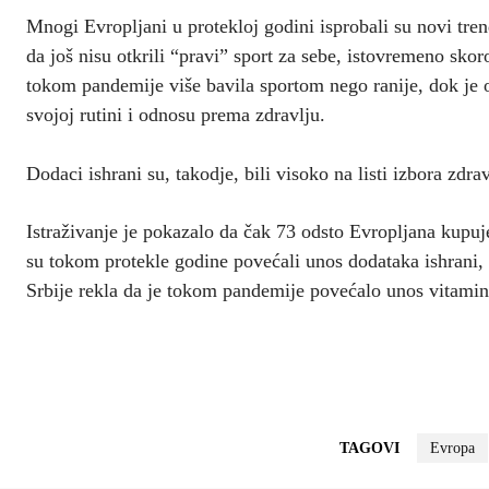
Mnogi Evropljani u protekloj godini isprobali su novi trend
da još nisu otkrili “pravi” sport za sebe, istovremeno skoro
tokom pandemije više bavila sportom nego ranije, dok je o
svojoj rutini i odnosu prema zdravlju.
Dodaci ishrani su, takodje, bili visoko na listi izbora zdra
Istraživanje je pokazalo da čak 73 odsto Evropljana kupuje 
su tokom protekle godine povećali unos dodataka ishrani, 
Srbije rekla da je tokom pandemije povećalo unos vitamina
TAGOVI
Evropa