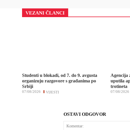
VEZANI ČLANCI
Studenti u blokadi, od 7. do 9. avgusta
Agencija 
organizuju razgovore s građanima po
uputila ap
Srbiji
trotineta
07/08/2026
07/08/2026
VIJESTI
OSTAVI ODGOVOR