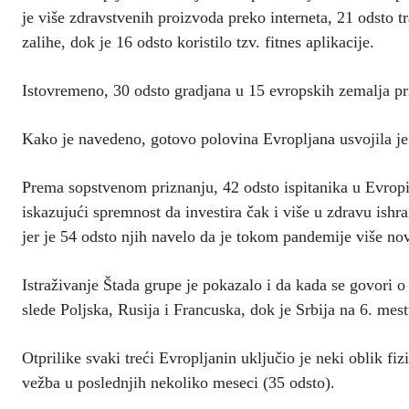
je više zdravstvenih proizvoda preko interneta, 21 odsto t
zalihe, dok je 16 odsto koristilo tzv. fitnes aplikacije.
Istovremeno, 30 odsto gradjana u 15 evropskih zemalja pri
Kako je navedeno, gotovo polovina Evropljana usvojila je 
Prema sopstvenom priznanju, 42 odsto ispitanika u Evropi 
iskazujući spremnost da investira čak i više u zdravu ishr
jer je 54 odsto njih navelo da je tokom pandemije više nov
Istraživanje Štada grupe je pokazalo i da kada se govori o
slede Poljska, Rusija i Francuska, dok je Srbija na 6. mest
Otprilike svaki treći Evropljanin uključio je neki oblik f
vežba u poslednjih nekoliko meseci (35 odsto).