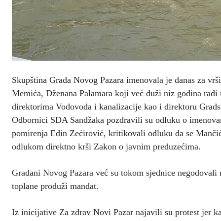
Skupština Grada Novog Pazara imenovala je danas za vrši
Memića, Dženana Palamara koji već duži niz godina radi u
direktorima Vodovoda i kanalizacije kao i direktoru Grads
Odbornici SDA Sandžaka pozdravili su odluku o imenovanj
pomirenja Edin Zećirović, kritikovali odluku da se Manči
odlukom direktno krši Zakon o javnim preduzećima.
Građani Novog Pazara već su tokom sjednice negodovali 
toplane produži mandat.
Iz inicijative Za zdrav Novi Pazar najavili su protest jer k