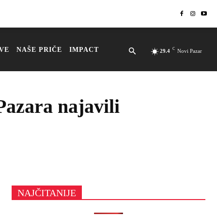
VE
NAŠE PRIČE
IMPACT
C
29.4
Novi Pazar
azara najavili
NAJČITANIJE