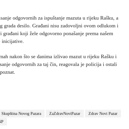
sanje odgovornih za ispuštanje mazuta u rijeku Rašku, a
eg grada desilo. Građani nisu zadovoljni ovom odlukom i
svi građani koji žele odgovorno ponašanje prema našem
inicijative.
mah nakon što se danima izlivao mazut u rijeku Rašku i
anje odgovornih za taj čin, reagovala je policija i ostali
epoznat.
Skupština Novog Pazara
ZaZdravNoviPazar
Zdrav Novi Pazar
NP