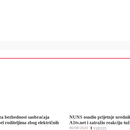
za bezbednost saobraćaja
NUNS osudio prijetnje uredni
el roditeljima zbog električnih
A1tv.net i zatražio reakciju tuž
06/08/2026
VIJESTI