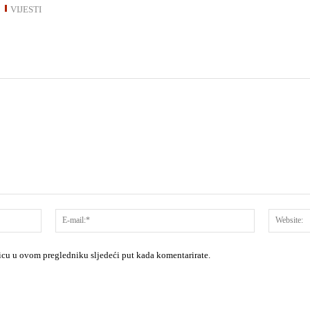
VIJESTI
Ime:*
E-
mail:*
nicu u ovom pregledniku sljedeći put kada komentarirate.