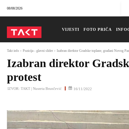
08/08/2026
VIJESTI
FOTO PRIČA
INFO
Takt info
Pozicija - glavni slider
Izabran direktor Gradske toplane, građani Novog Paza
Izabran direktor Gradsk
protest
IZVOR:
TAKT | Nusreta Brunčević
16/11/2022