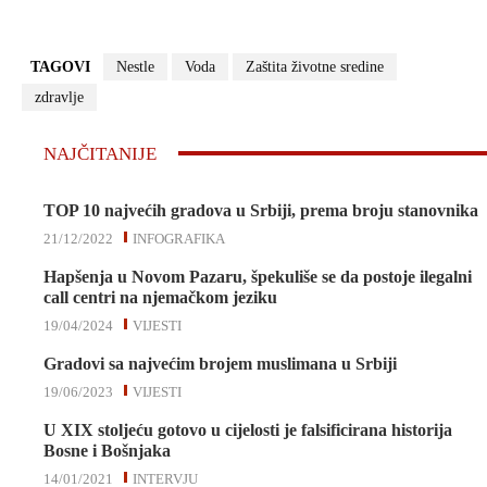
TAGOVI
Nestle
Voda
Zaštita životne sredine
zdravlje
NAJČITANIJE
TOP 10 najvećih gradova u Srbiji, prema broju stanovnika
21/12/2022
INFOGRAFIKA
Hapšenja u Novom Pazaru, špekuliše se da postoje ilegalni
call centri na njemačkom jeziku
19/04/2024
VIJESTI
Gradovi sa najvećim brojem muslimana u Srbiji
19/06/2023
VIJESTI
U XIX stoljeću gotovo u cijelosti je falsificirana historija
Bosne i Bošnjaka
14/01/2021
INTERVJU