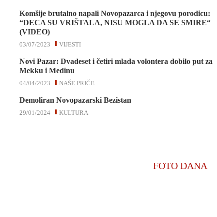
Komšije brutalno napali Novopazarca i njegovu porodicu:
“DECA SU VRIŠTALA, NISU MOGLA DA SE SMIRE“
(VIDEO)
03/07/2023
VIJESTI
Novi Pazar: Dvadeset i četiri mlada volontera dobilo put za
Mekku i Medinu
04/04/2023
NAŠE PRIČE
Demoliran Novopazarski Bezistan
29/01/2024
KULTURA
FOTO DANA