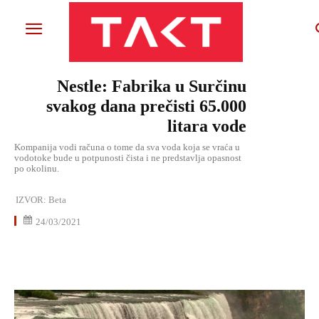
Nestle: Fabrika u Surčinu
svakog dana prečisti 65.000
litara vode
Kompanija vodi računa o tome da sva voda koja se vraća u
vodotoke bude u potpunosti čista i ne predstavlja opasnost
po okolinu.
IZVOR:
Beta
24/03/2021