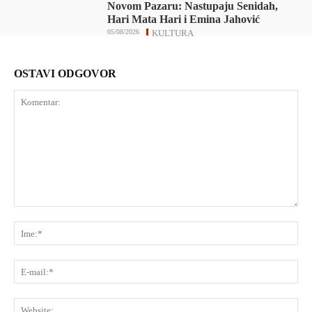
Novom Pazaru: Nastupaju Senidah,
Hari Mata Hari i Emina Jahović
05/08/2026
KULTURA
OSTAVI ODGOVOR
Komentar:
Ime
E-
mai
Web