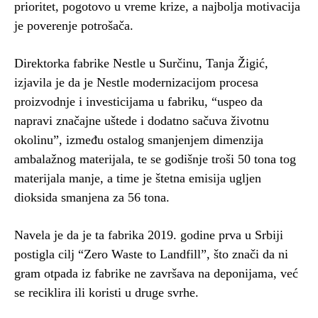
prioritet, pogotovo u vreme krize, a najbolja motivacija
je poverenje potrošača.
Direktorka fabrike Nestle u Surčinu, Tanja Žigić,
izjavila je da je Nestle modernizacijom procesa
proizvodnje i investicijama u fabriku, “uspeo da
napravi značajne uštede i dodatno sačuva životnu
okolinu”, između ostalog smanjenjem dimenzija
ambalažnog materijala, te se godišnje troši 50 tona tog
materijala manje, a time je štetna emisija ugljen
dioksida smanjena za 56 tona.
Navela je da je ta fabrika 2019. godine prva u Srbiji
postigla cilj “Zero Waste to Landfill”, što znači da ni
gram otpada iz fabrike ne završava na deponijama, već
se reciklira ili koristi u druge svrhe.