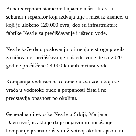
Bunar s crpnom stanicom kapaciteta šest litara u
sekundi i separator koji izdvaja ulje i mast iz kišnice, u
koji je uloženo 120.000 evra, deo su infrastrukture
fabrike Nestle za prečišćavanje i uštedu vode.
Nestle kaže da u poslovanju primenjuje stroga pravila
za očuvanje, prečišćavanje i uštedu vode, te su 2020.
godine prečišćene 24.000 kubnih metara vode.
Kompanija vodi računa o tome da sva voda koja se
vraća u vodotoke bude u potpunosti čista i ne
predstavlja opasnost po okolinu.
Generalna direktorka Nestle u Srbiji, Marjana
Davidović, istakla je da je odgovorno ponašanje
kompanije prema društvu i životnoj okolini apsolutni