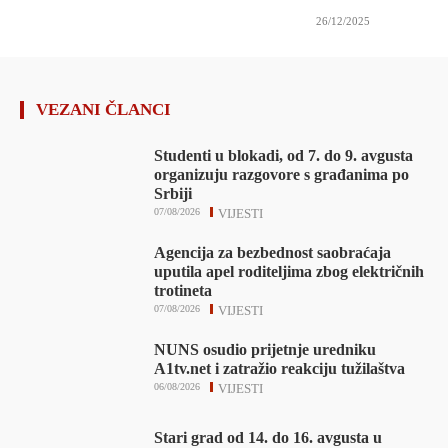
26/12/2025
VEZANI ČLANCI
Studenti u blokadi, od 7. do 9. avgusta
organizuju razgovore s građanima po
Srbiji
07/08/2026
VIJESTI
Agencija za bezbednost saobraćaja
uputila apel roditeljima zbog električnih
trotineta
07/08/2026
VIJESTI
NUNS osudio prijetnje uredniku
A1tv.net i zatražio reakciju tužilaštva
06/08/2026
VIJESTI
Stari grad od 14. do 16. avgusta u