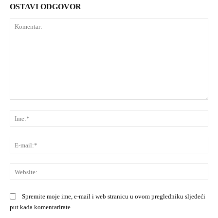
OSTAVI ODGOVOR
Komentar:
Ime
E-
mai
Web
Spremite moje ime, e-mail i web stranicu u ovom pregledniku sljedeći
put kada komentarirate.