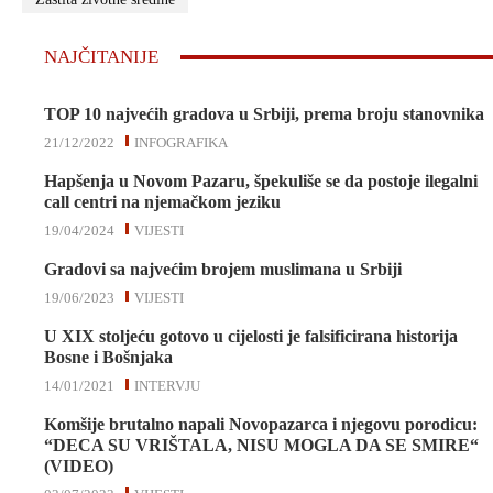
NAJČITANIJE
TOP 10 najvećih gradova u Srbiji, prema broju stanovnika
21/12/2022
INFOGRAFIKA
Hapšenja u Novom Pazaru, špekuliše se da postoje ilegalni
call centri na njemačkom jeziku
19/04/2024
VIJESTI
Gradovi sa najvećim brojem muslimana u Srbiji
19/06/2023
VIJESTI
U XIX stoljeću gotovo u cijelosti je falsificirana historija
Bosne i Bošnjaka
14/01/2021
INTERVJU
Komšije brutalno napali Novopazarca i njegovu porodicu:
“DECA SU VRIŠTALA, NISU MOGLA DA SE SMIRE“
(VIDEO)