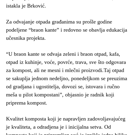
istakla je Brković.
Za odvajanje otpada građanima su prošle godine
podeljene “braon kante” i redovno se obavlja edukacija
učesnika projekta.
“U braon kante se odvaja zeleni i braon otpad, kafa,
otpad iz kuhinje, voće, povrće, trava, sve što odgovara
za kompost, ali ne mesni i mlečni proizvodi.Taj otpad
se sakuplja jednom nedeljno, ponedeljkom se preuzima
od gradjana i ugostitelja, dovozi se, istovara i ručno
meša u pilot kompostani”, objasnio je radnik koji
priprema kompost.
Kvalitet komposta koji je napravljen zadovoljavajućeg
je kvaliteta, a odradjena je i inicijalna setva. Od