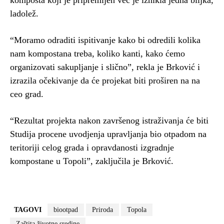
komposta koji je pripremljen već je iznikla jedna biljka,
ladolež.
“Moramo odraditi ispitivanje kako bi odredili kolika
nam kompostana treba, koliko kanti, kako ćemo
organizovati sakupljanje i slično”, rekla je Brković i
izrazila očekivanje da će projekat biti proširen na na
ceo grad.
“Rezultat projekta nakon završenog istraživanja će biti
Studija procene uvodjenja upravljanja bio otpadom na
teritoriji celog grada i opravdanosti izgradnje
kompostane u Topoli”, zaključila je Brković.
TAGOVI
biootpad
Priroda
Topola
Zaštita životne sredine