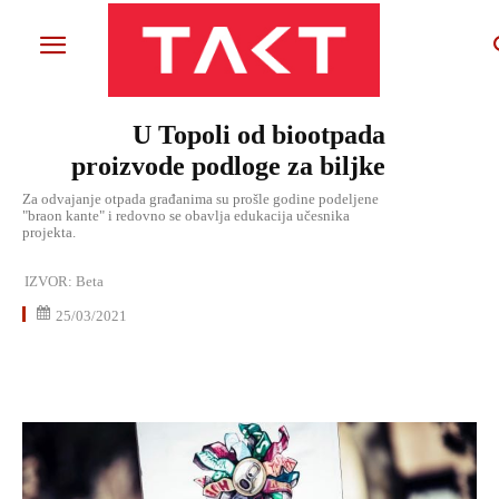
U Topoli od biootpada
proizvode podloge za biljke
Za odvajanje otpada građanima su prošle godine podeljene
"braon kante" i redovno se obavlja edukacija učesnika
projekta.
IZVOR:
Beta
25/03/2021