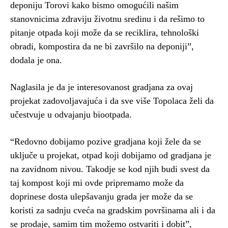
deponiju Torovi kako bismo omogućili našim
stanovnicima zdraviju životnu sredinu i da rešimo to
pitanje otpada koji može da se reciklira, tehnološki
obradi, kompostira da ne bi završilo na deponiji”,
dodala je ona.
Naglasila je da je interesovanost gradjana za ovaj
projekat zadovoljavajuća i da sve više Topolaca želi da
učestvuje u odvajanju biootpada.
“Redovno dobijamo pozive gradjana koji žele da se
uključe u projekat, otpad koji dobijamo od gradjana je
na zavidnom nivou. Takodje se kod njih budi svest da
taj kompost koji mi ovde pripremamo može da
doprinese dosta ulepšavanju grada jer može da se
koristi za sadnju cveća na gradskim površinama ali i da
se prodaje, samim tim možemo ostvariti i dobit”,