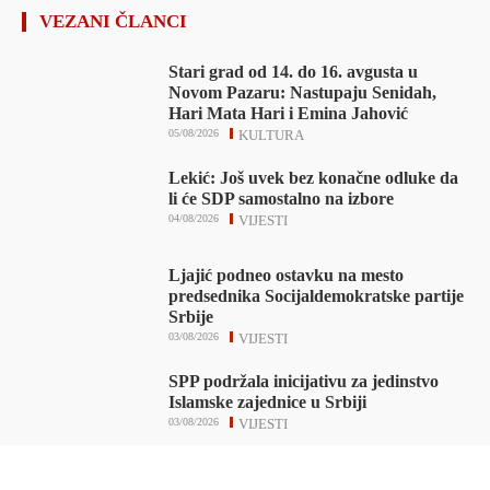
VEZANI ČLANCI
Stari grad od 14. do 16. avgusta u
Novom Pazaru: Nastupaju Senidah,
Hari Mata Hari i Emina Jahović
05/08/2026
KULTURA
Lekić: Još uvek bez konačne odluke da
li će SDP samostalno na izbore
04/08/2026
VIJESTI
Ljajić podneo ostavku na mesto
predsednika Socijaldemokratske partije
Srbije
03/08/2026
VIJESTI
SPP podržala inicijativu za jedinstvo
Islamske zajednice u Srbiji
03/08/2026
VIJESTI