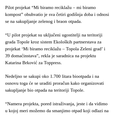
Pilot projekat “Mi biramo reciklažu – mi biramo
kompost” obuhvatio je sva četiri godišnja doba i odnosi
se na sakupljanje zelenog i braon otpada.
“U pilot projekat su uključeni ugostitelji na teritoriji
grada Topole kroz sistem Ekoloških partnerstava za
projekat ‘Mi biramo reciklažu – Topola Zeleni grad’ i
39 domaćinstava”, rekla je saradnica na projektu
Katarina Brković za Toppress.
Nedeljno se sakupi oko 1.700 litara biootpada i na
osnovu toga će se uraditi proračun kako organizovati
sakupljanje bio otpada na teritoriji Topole.
“Namera projekta, pored istraživanja, jeste i da vidimo
u kojoj meri možemo da smanjimo otpad koji odlazi na