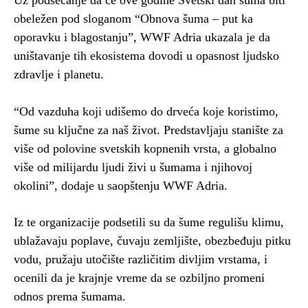
Uz podsećanje da će ove godine Svetski dan šuma biti
obeležen pod sloganom “Obnova šuma – put ka
oporavku i blagostanju”, WWF Adria ukazala je da
uništavanje tih ekosistema dovodi u opasnost ljudsko
zdravlje i planetu.
“Od vazduha koji udišemo do drveća koje koristimo,
šume su ključne za naš život. Predstavljaju stanište za
više od polovine svetskih kopnenih vrsta, a globalno
više od milijardu ljudi živi u šumama i njihovoj
okolini”, dodaje u saopštenju WWF Adria.
Iz te organizacije podsetili su da šume regulišu klimu,
ublažavaju poplave, čuvaju zemljište, obezbeđuju pitku
vodu, pružaju utočište različitim divljim vrstama, i
ocenili da je krajnje vreme da se ozbiljno promeni
odnos prema šumama.