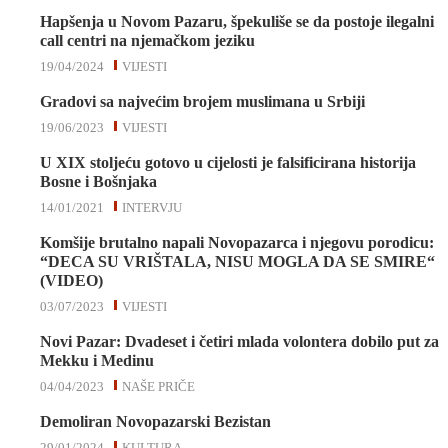
Hapšenja u Novom Pazaru, špekuliše se da postoje ilegalni
call centri na njemačkom jeziku
19/04/2024
VIJESTI
Gradovi sa najvećim brojem muslimana u Srbiji
19/06/2023
VIJESTI
U XIX stoljeću gotovo u cijelosti je falsificirana historija
Bosne i Bošnjaka
14/01/2021
INTERVJU
Komšije brutalno napali Novopazarca i njegovu porodicu:
“DECA SU VRIŠTALA, NISU MOGLA DA SE SMIRE“
(VIDEO)
03/07/2023
VIJESTI
Novi Pazar: Dvadeset i četiri mlada volontera dobilo put za
Mekku i Medinu
04/04/2023
NAŠE PRIČE
Demoliran Novopazarski Bezistan
29/01/2024
KULTURA