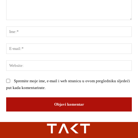
Komentar:
Ime
E-
mai
Web
Spremite moje ime, e-mail i web stranicu u ovom pregledniku sljedeći
put kada komentarirate.