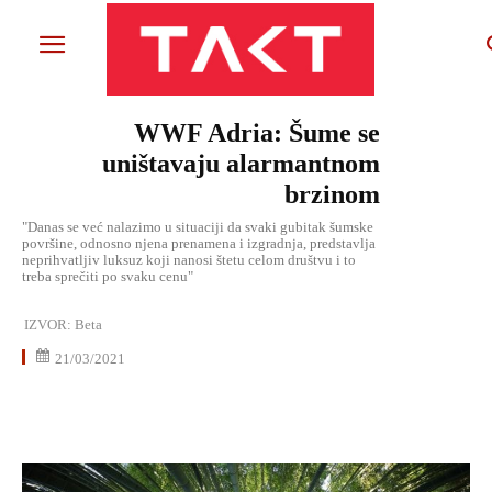
WWF Adria: Šume se
uništavaju alarmantnom
brzinom
"Danas se već nalazimo u situaciji da svaki gubitak šumske
površine, odnosno njena prenamena i izgradnja, predstavlja
neprihvatljiv luksuz koji nanosi štetu celom društvu i to
treba sprečiti po svaku cenu"
IZVOR:
Beta
21/03/2021