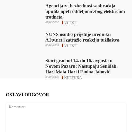
Agencija za bezbednost saobraćaja
uputila apel roditeljima zbog električnih
trotineta
07/08/2026
VIJESTI
NUNS osudio prijetnje uredniku
A1tv.net i zatražio reakciju tužilaštva
06/08/2026
VIJESTI
Stari grad od 14. do 16. avgusta u
Novom Pazaru: Nastupaju Senidah,
Hari Mata Hari i Emina Jahović
05/08/2026
KULTURA
OSTAVI ODGOVOR