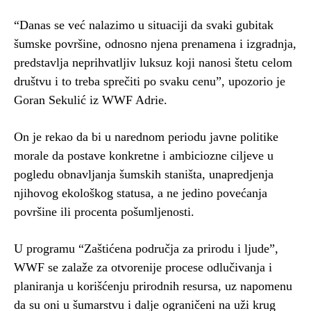
“Danas se već nalazimo u situaciji da svaki gubitak
šumske površine, odnosno njena prenamena i izgradnja,
predstavlja neprihvatljiv luksuz koji nanosi štetu celom
društvu i to treba sprečiti po svaku cenu”, upozorio je
Goran Sekulić iz WWF Adrie.
On je rekao da bi u narednom periodu javne politike
morale da postave konkretne i ambiciozne ciljeve u
pogledu obnavljanja šumskih staništa, unapredjenja
njihovog ekološkog statusa, a ne jedino povećanja
površine ili procenta pošumljenosti.
U programu “Zaštićena područja za prirodu i ljude”,
WWF se zalaže za otvorenije procese odlučivanja i
planiranja u korišćenju prirodnih resursa, uz napomenu
da su oni u šumarstvu i dalje ograničeni na uži krug