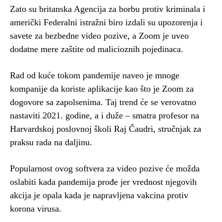
Zato su britanska Agencija za borbu protiv kriminala i
američki Federalni istražni biro izdali su upozorenja i
savete za bezbedne video pozive, a Zoom je uveo
dodatne mere zaštite od malicioznih pojedinaca.
Rad od kuće tokom pandemije naveo je mnoge
kompanije da koriste aplikacije kao što je Zoom za
dogovore sa zapolsenima. Taj trend će se verovatno
nastaviti 2021. godine, a i duže – smatra profesor na
Harvardskoj poslovnoj školi Raj Čaudri, stručnjak za
praksu rada na daljinu.
Popularnost ovog softvera za video pozive će možda
oslabiti kada pandemija prođe jer vrednost njegovih
akcija je opala kada je napravljena vakcina protiv
korona virusa.