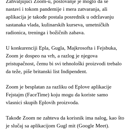
Zahvaljujući Zoom-u, poslovanje je moglo da se
nastavi i tokom pandemije i mera zatvaranja, ali
aplikacija je takođe postala posrednik u održavanju
sastanaka vlada, kulinarskih kurseva, umetničkih
radionica, treninga i božičnih zabava.
U konkurenciji Epla, Gugla, Majkrosofta i Fejsbuka,
Zoom je dospeo na vrh, a razlog je njegova
pristupačnost, čemu bi svi tehnološki proizvodi trebalo
da teže, piše britanski list Indipendent.
Zoom je besplatan za razliku od Eplove aplikacije
Fejstajm (FaceTime) koju mogu da koriste samo
vlasnici skupih Eplovih proizvoda.
Takođe Zoom ne zahteva da korisnik ima nalog, kao što
je slučaj sa aplikacijom Gugl mit (Google Meet).