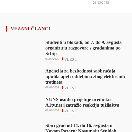
26/12/2025
VEZANI ČLANCI
Studenti u blokadi, od 7. do 9. avgusta
organizuju razgovore s građanima po
Srbiji
07/08/2026
VIJESTI
Agencija za bezbednost saobraćaja
uputila apel roditeljima zbog električnih
trotineta
07/08/2026
VIJESTI
NUNS osudio prijetnje uredniku
A1tv.net i zatražio reakciju tužilaštva
06/08/2026
VIJESTI
Stari grad od 14. do 16. avgusta u
Novom Pazaru: Nastupaju Senidah,