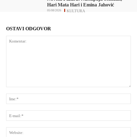
Hari Mata Hari i Emina Jahović
05/08/2026
KULTURA
OSTAVI ODGOVOR
Komentar:
Ime
E-
mai
Web