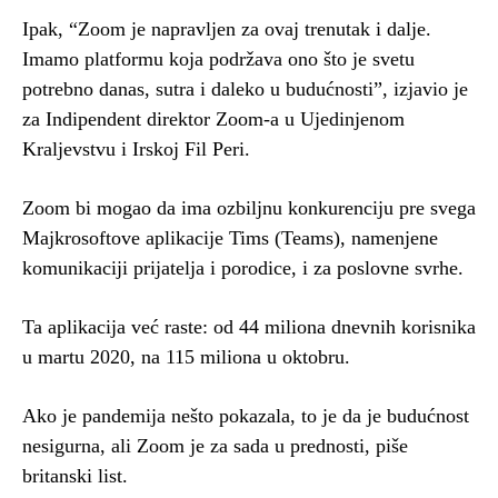
Ipak, “Zoom je napravljen za ovaj trenutak i dalje.
Imamo platformu koja podržava ono što je svetu
potrebno danas, sutra i daleko u budućnosti”, izjavio je
za Indipendent direktor Zoom-a u Ujedinjenom
Kraljevstvu i Irskoj Fil Peri.
Zoom bi mogao da ima ozbiljnu konkurenciju pre svega
Majkrosoftove aplikacije Tims (Teams), namenjene
komunikaciji prijatelja i porodice, i za poslovne svrhe.
Ta aplikacija već raste: od 44 miliona dnevnih korisnika
u martu 2020, na 115 miliona u oktobru.
Ako je pandemija nešto pokazala, to je da je budućnost
nesigurna, ali Zoom je za sada u prednosti, piše
britanski list.