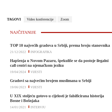
TAGOVI
Video konferencije
Zoom
NAJČITANIJE
TOP 10 najvećih gradova u Srbiji, prema broju stanovnika
21/12/2022
INFOGRAFIKA
Hapšenja u Novom Pazaru, špekuliše se da postoje ilegalni
call centri na njemačkom jeziku
19/04/2024
VIJESTI
Gradovi sa najvećim brojem muslimana u Srbiji
19/06/2023
VIJESTI
U XIX stoljeću gotovo u cijelosti je falsificirana historija
Bosne i Bošnjaka
14/01/2021
INTERVJU