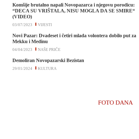
Komšije brutalno napali Novopazarca i njegovu porodicu:
“DECA SU VRIŠTALA, NISU MOGLA DA SE SMIRE“
(VIDEO)
03/07/2023
VIJESTI
Novi Pazar: Dvadeset i četiri mlada volontera dobilo put za
Mekku i Medinu
04/04/2023
NAŠE PRIČE
Demoliran Novopazarski Bezistan
29/01/2024
KULTURA
FOTO DANA