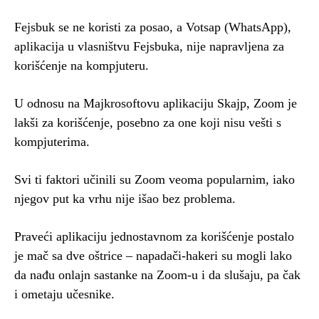
Fejsbuk se ne koristi za posao, a Votsap (WhatsApp),
aplikacija u vlasništvu Fejsbuka, nije napravljena za
korišćenje na kompjuteru.
U odnosu na Majkrosoftovu aplikaciju Skajp, Zoom je
lakši za korišćenje, posebno za one koji nisu vešti s
kompjuterima.
Svi ti faktori učinili su Zoom veoma popularnim, iako
njegov put ka vrhu nije išao bez problema.
Praveći aplikaciju jednostavnom za korišćenje postalo
je mač sa dve oštrice – napadači-hakeri su mogli lako
da nađu onlajn sastanke na Zoom-u i da slušaju, pa čak
i ometaju učesnike.