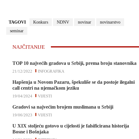
TAGOVI
Konkurs
NDNV
novinar
novinarstvo
seminar
NAJČITANIJE
TOP 10 najvećih gradova u Srbiji, prema broju stanovnika
21/12/2022
INFOGRAFIKA
Hapšenja u Novom Pazaru, špekuliše se da postoje ilegalni
call centri na njemačkom jeziku
19/04/2024
VIJESTI
Gradovi sa najvećim brojem muslimana u Srbiji
19/06/2023
VIJESTI
U XIX stoljeću gotovo u cijelosti je falsificirana historija
Bosne i Bošnjaka