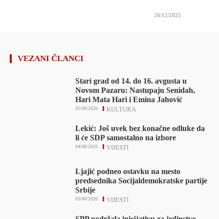
26/12/2025
VEZANI ČLANCI
Stari grad od 14. do 16. avgusta u
Novom Pazaru: Nastupaju Senidah,
Hari Mata Hari i Emina Jahović
05/08/2026
KULTURA
Lekić: Još uvek bez konačne odluke da
li će SDP samostalno na izbore
04/08/2026
VIJESTI
Ljajić podneo ostavku na mesto
predsednika Socijaldemokratske partije
Srbije
03/08/2026
VIJESTI
SPP podržala inicijativu za jedinstvo