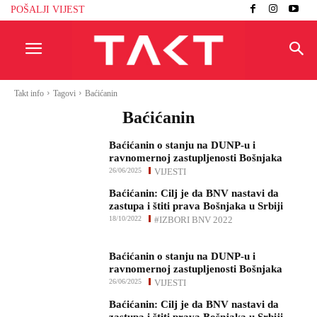
POŠALJI VIJEST
Takt info
Tagovi
Baćićanin
Baćićanin
Baćićanin o stanju na DUNP-u i
ravnomernoj zastupljenosti Bošnjaka
26/06/2025
VIJESTI
Baćićanin: Cilj je da BNV nastavi da
zastupa i štiti prava Bošnjaka u Srbiji
18/10/2022
#IZBORI BNV 2022
Baćićanin o stanju na DUNP-u i
ravnomernoj zastupljenosti Bošnjaka
26/06/2025
VIJESTI
Baćićanin: Cilj je da BNV nastavi da