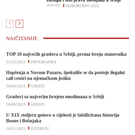
zastupa i štiti prava Bošnjaka u Srbiji
18/10/2022
#IZBORI BNV 2022
NAJČITANIJE
TOP 10 najvećih gradova u Srbiji, prema broju stanovnika
21/12/2022
INFOGRAFIKA
Hapšenja u Novom Pazaru, špekuliše se da postoje ilegalni
call centri na njemačkom jeziku
19/04/2024
VIJESTI
Gradovi sa najvećim brojem muslimana u Srbiji
19/06/2023
VIJESTI
U XIX stoljeću gotovo u cijelosti je falsificirana historija
Bosne i Bošnjaka
14/01/2021
INTERVJU