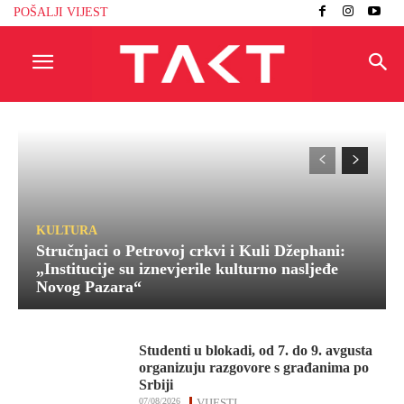
POŠALJI VIJEST
KULTURA
Stručnjaci o Petrovoj crkvi i Kuli Džephani:
„Institucije su iznevjerile kulturno nasljeđe
Novog Pazara“
Studenti u blokadi, od 7. do 9. avgusta
organizuju razgovore s građanima po
Srbiji
07/08/2026
VIJESTI