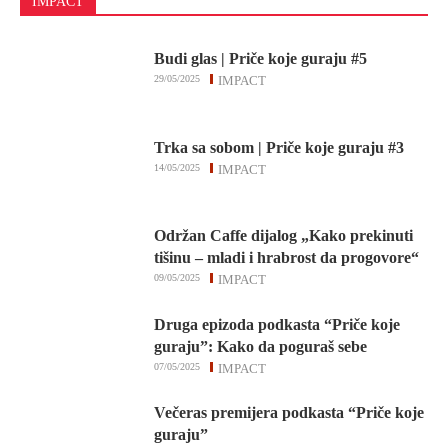
IMPACT
Budi glas | Priče koje guraju #5
29/05/2025
IMPACT
Trka sa sobom | Priče koje guraju #3
14/05/2025
IMPACT
Održan Caffe dijalog „Kako prekinuti
tišinu – mladi i hrabrost da progovore“
09/05/2025
IMPACT
Druga epizoda podkasta “Priče koje
guraju”: Kako da poguraš sebe
07/05/2025
IMPACT
Večeras premijera podkasta “Priče koje
guraju”