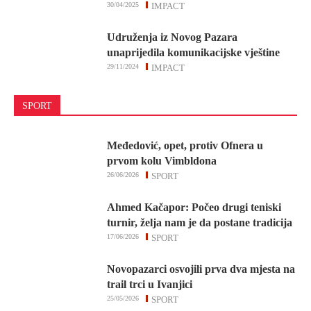
30/04/2025
IMPACT
Udruženja iz Novog Pazara
unaprijedila komunikacijske vještine
29/11/2024
IMPACT
SPORT
Međedović, opet, protiv Ofnera u
prvom kolu Vimbldona
26/06/2026
SPORT
Ahmed Kačapor: Počeo drugi teniski
turnir, želja nam je da postane tradicija
17/06/2026
SPORT
Novopazarci osvojili prva dva mjesta na
trail trci u Ivanjici
25/05/2026
SPORT