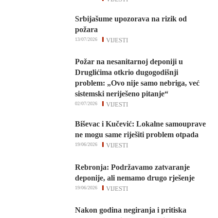
Srbijašume upozorava na rizik od
požara
13/07/2026
VIJESTI
Požar na nesanitarnoj deponiji u
Druglićima otkrio dugogodišnji
problem: „Ovo nije samo nebriga, već
sistemski neriješeno pitanje“
02/07/2026
VIJESTI
Biševac i Kučević: Lokalne samouprave
ne mogu same riješiti problem otpada
19/06/2026
VIJESTI
Rebronja: Podržavamo zatvaranje
deponije, ali nemamo drugo rješenje
19/06/2026
VIJESTI
Nakon godina negiranja i pritiska