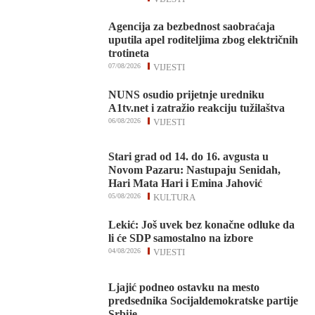
Agencija za bezbednost saobraćaja
uputila apel roditeljima zbog električnih
trotineta
07/08/2026
VIJESTI
NUNS osudio prijetnje uredniku
A1tv.net i zatražio reakciju tužilaštva
06/08/2026
VIJESTI
Stari grad od 14. do 16. avgusta u
Novom Pazaru: Nastupaju Senidah,
Hari Mata Hari i Emina Jahović
05/08/2026
KULTURA
Lekić: Još uvek bez konačne odluke da
li će SDP samostalno na izbore
04/08/2026
VIJESTI
Ljajić podneo ostavku na mesto
predsednika Socijaldemokratske partije
Srbije