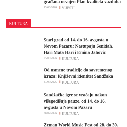
građana usvojen Plan kvaliteta vazduha
13/06/2026
VIJESTI
KULTURA
Stari grad od 14. do 16. avgusta u
Novom Pazaru: Nastupaju Senidah,
Hari Mata Hari i Emina Jahović
05/08/2026
KULTURA
Od usmene tradicije do savremenog
izraza: Književni identitet Sandžaka
31/07/2026
KULTURA
Sandžačke igre se vraćaju nakon
višegodišnje pauze, od 14. do 16.
avgusta u Novom Pazaru
30/07/2026
KULTURA
Zeman World Music Fest od 28. do 30.