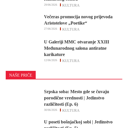
29/06/2026
KULTURA
Večeras promocija novog prijevoda
Aristotelove „Poetike“
27/06/2026
KULTURA
U Galeriji MMC otvaranje XXIII
Međunarodnog salona antiratne
karikature
12/06/2026
KULTURA
NAŠE PRIČE
Srpska soba: Mesto gde se čuvaju
porodične vrednosti | Jedinstvo
različitosti (Ep. 6)
30/06/2026
KULTURA
U poseti bošnjačkoj sobi | Jedinstvo