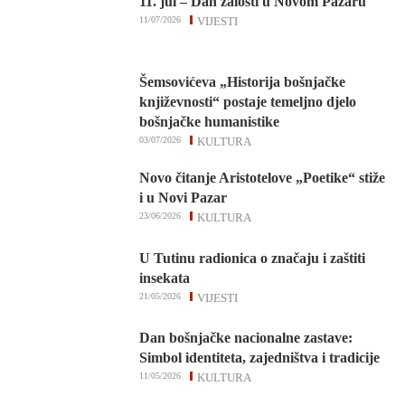
11. jul – Dan žalosti u Novom Pazaru
11/07/2026
VIJESTI
Šemsovićeva „Historija bošnjačke
književnosti“ postaje temeljno djelo
bošnjačke humanistike
03/07/2026
KULTURA
Novo čitanje Aristotelove „Poetike“ stiže
i u Novi Pazar
23/06/2026
KULTURA
U Tutinu radionica o značaju i zaštiti
insekata
21/05/2026
VIJESTI
Dan bošnjačke nacionalne zastave:
Simbol identiteta, zajedništva i tradicije
11/05/2026
KULTURA