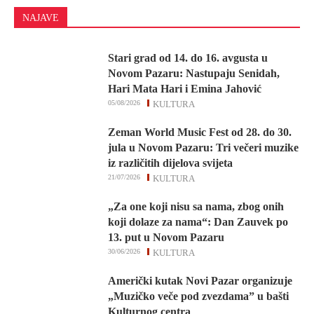
NAJAVE
Stari grad od 14. do 16. avgusta u
Novom Pazaru: Nastupaju Senidah,
Hari Mata Hari i Emina Jahović
05/08/2026
KULTURA
Zeman World Music Fest od 28. do 30.
jula u Novom Pazaru: Tri večeri muzike
iz različitih dijelova svijeta
21/07/2026
KULTURA
„Za one koji nisu sa nama, zbog onih
koji dolaze za nama“: Dan Zauvek po
13. put u Novom Pazaru
30/06/2026
KULTURA
Američki kutak Novi Pazar organizuje
„Muzičko veče pod zvezdama” u bašti
Kulturnog centra