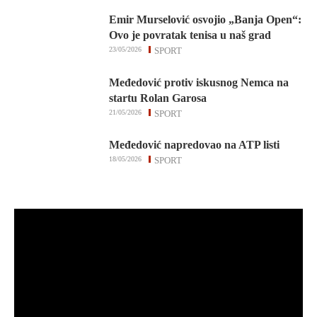
Emir Murselović osvojio „Banja Open“:
Ovo je povratak tenisa u naš grad
23/05/2026
SPORT
Međedović protiv iskusnog Nemca na
startu Rolan Garosa
21/05/2026
SPORT
Međedović napredovao na ATP listi
18/05/2026
SPORT