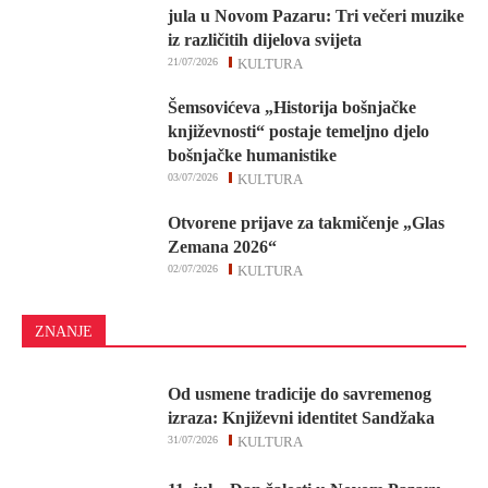
jula u Novom Pazaru: Tri večeri muzike
iz različitih dijelova svijeta
21/07/2026
KULTURA
Šemsovićeva „Historija bošnjačke
književnosti“ postaje temeljno djelo
bošnjačke humanistike
03/07/2026
KULTURA
Otvorene prijave za takmičenje „Glas
Zemana 2026“
02/07/2026
KULTURA
ZNANJE
Od usmene tradicije do savremenog
izraza: Književni identitet Sandžaka
31/07/2026
KULTURA