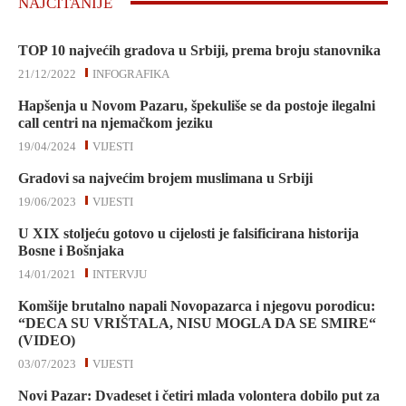
NAJČITANIJE
TOP 10 najvećih gradova u Srbiji, prema broju stanovnika
21/12/2022
INFOGRAFIKA
Hapšenja u Novom Pazaru, špekuliše se da postoje ilegalni
call centri na njemačkom jeziku
19/04/2024
VIJESTI
Gradovi sa najvećim brojem muslimana u Srbiji
19/06/2023
VIJESTI
U XIX stoljeću gotovo u cijelosti je falsificirana historija
Bosne i Bošnjaka
14/01/2021
INTERVJU
Komšije brutalno napali Novopazarca i njegovu porodicu:
“DECA SU VRIŠTALA, NISU MOGLA DA SE SMIRE“
(VIDEO)
03/07/2023
VIJESTI
Novi Pazar: Dvadeset i četiri mlada volontera dobilo put za