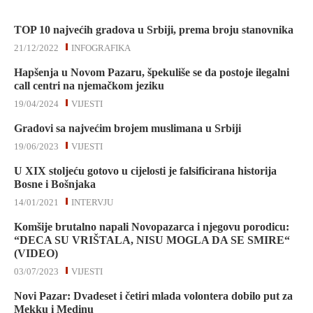
TOP 10 najvećih gradova u Srbiji, prema broju stanovnika
21/12/2022
INFOGRAFIKA
Hapšenja u Novom Pazaru, špekuliše se da postoje ilegalni
call centri na njemačkom jeziku
19/04/2024
VIJESTI
Gradovi sa najvećim brojem muslimana u Srbiji
19/06/2023
VIJESTI
U XIX stoljeću gotovo u cijelosti je falsificirana historija
Bosne i Bošnjaka
14/01/2021
INTERVJU
Komšije brutalno napali Novopazarca i njegovu porodicu:
“DECA SU VRIŠTALA, NISU MOGLA DA SE SMIRE“
(VIDEO)
03/07/2023
VIJESTI
Novi Pazar: Dvadeset i četiri mlada volontera dobilo put za
Mekku i Medinu