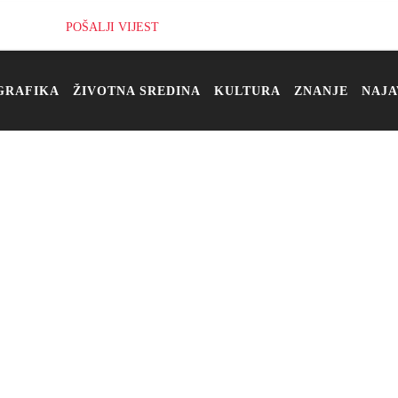
POŠALJI VIJEST
GRAFIKA
ŽIVOTNA SREDINA
KULTURA
ZNANJE
NAJA