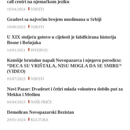
call centri na njemačkom jeziku
19/04/2024
VIJESTI
Gradovi sa najvećim brojem muslimana u Srbiji
19/06/2023
VIJESTI
U XIX stoljeću gotovo u cijelosti je falsificirana historija
Bosne i Bošnjaka
14/01/2021
INTERVJU
Komšije brutalno napali Novopazarca i njegovu porodicu:
“DECA SU VRIŠTALA, NISU MOGLA DA SE SMIRE“
(VIDEO)
03/07/2023
VIJESTI
Novi Pazar: Dvadeset i četiri mlada volontera dobilo put za
Mekku i Medinu
04/04/2023
NAŠE PRIČE
Demoliran Novopazarski Bezistan
29/01/2024
KULTURA