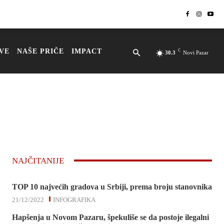
VE
NAŠE PRIČE
IMPACT
C
30.3
Novi Pazar
NAJČITANIJE
TOP 10 najvećih gradova u Srbiji, prema broju stanovnika
21/12/2022
INFOGRAFIKA
Hapšenja u Novom Pazaru, špekuliše se da postoje ilegalni