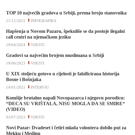
TOP 10 najvećih gradova u Srbiji, prema broju stanovnika
21/12/2022
INFOGRAFIKA
Hapšenja u Novom Pazaru, špekuliše se da postoje ilegalni
call centri na njemačkom jeziku
19/04/2024
VIJESTI
Gradovi sa najvećim brojem muslimana u Srbiji
19/06/2023
VIJESTI
U XIX stoljeću gotovo u cijelosti je falsificirana historija
Bosne i Bošnjaka
14/01/2021
INTERVJU
Komšije brutalno napali Novopazarca i njegovu porodicu:
“DECA SU VRIŠTALA, NISU MOGLA DA SE SMIRE“
(VIDEO)
03/07/2023
VIJESTI
Novi Pazar: Dvadeset i četiri mlada volontera dobilo put za
Mekku i Medinu