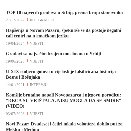
TOP 10 najvećih gradova u Srbiji, prema broju stanovnika
21/12/2022
INFOGRAFIKA
Hapšenja u Novom Pazaru, špekuliše se da postoje ilegalni
call centri na njemačkom jeziku
19/04/2024
VIJESTI
Gradovi sa najvećim brojem muslimana u Srbiji
19/06/2023
VIJESTI
U XIX stoljeću gotovo u cijelosti je falsificirana historija
Bosne i Bošnjaka
14/01/2021
INTERVJU
Komšije brutalno napali Novopazarca i njegovu porodicu:
“DECA SU VRIŠTALA, NISU MOGLA DA SE SMIRE“
(VIDEO)
03/07/2023
VIJESTI
Novi Pazar: Dvadeset i četiri mlada volontera dobilo put za
Mekku i Medinu