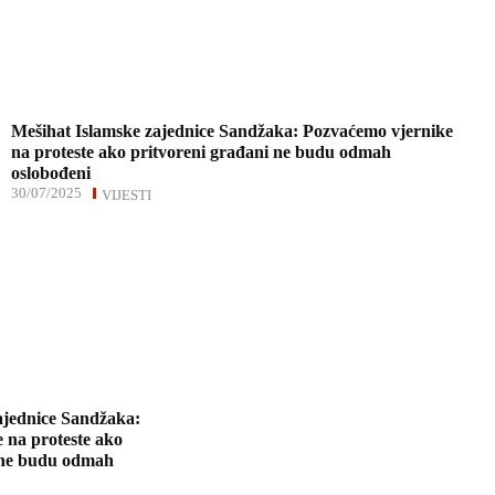
Mešihat Islamske zajednice Sandžaka: Pozvaćemo vjernike
na proteste ako pritvoreni građani ne budu odmah
oslobođeni
30/07/2025
VIJESTI
ajednice Sandžaka:
 na proteste ako
 ne budu odmah