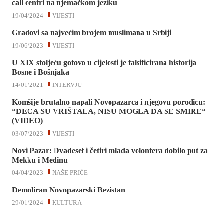
call centri na njemačkom jeziku
19/04/2024
VIJESTI
Gradovi sa najvećim brojem muslimana u Srbiji
19/06/2023
VIJESTI
U XIX stoljeću gotovo u cijelosti je falsificirana historija
Bosne i Bošnjaka
14/01/2021
INTERVJU
Komšije brutalno napali Novopazarca i njegovu porodicu:
“DECA SU VRIŠTALA, NISU MOGLA DA SE SMIRE“
(VIDEO)
03/07/2023
VIJESTI
Novi Pazar: Dvadeset i četiri mlada volontera dobilo put za
Mekku i Medinu
04/04/2023
NAŠE PRIČE
Demoliran Novopazarski Bezistan
29/01/2024
KULTURA