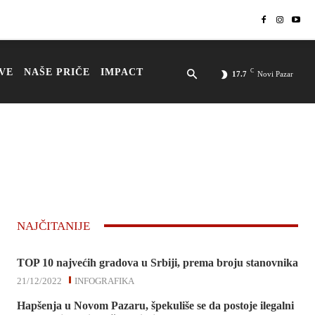
VE
NAŠE PRIČE
IMPACT
C
17.7
Novi Pazar
NAJČITANIJE
TOP 10 najvećih gradova u Srbiji, prema broju stanovnika
21/12/2022
INFOGRAFIKA
Hapšenja u Novom Pazaru, špekuliše se da postoje ilegalni