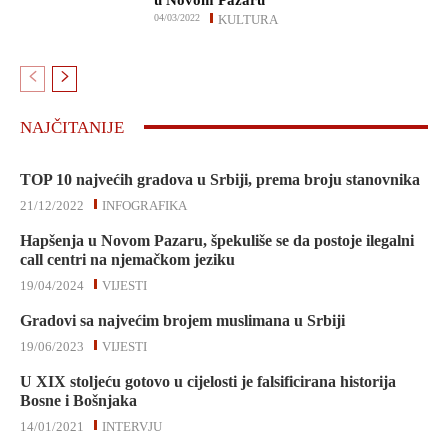
u Novom Pazaru
04/03/2022
KULTURA
NAJČITANIJE
TOP 10 najvećih gradova u Srbiji, prema broju stanovnika
21/12/2022
INFOGRAFIKA
Hapšenja u Novom Pazaru, špekuliše se da postoje ilegalni
call centri na njemačkom jeziku
19/04/2024
VIJESTI
Gradovi sa najvećim brojem muslimana u Srbiji
19/06/2023
VIJESTI
U XIX stoljeću gotovo u cijelosti je falsificirana historija
Bosne i Bošnjaka
14/01/2021
INTERVJU