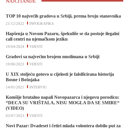
NAJČITANIJE
TOP 10 najvećih gradova u Srbiji, prema broju stanovnika
21/12/2022
INFOGRAFIKA
Hapšenja u Novom Pazaru, špekuliše se da postoje ilegalni
call centri na njemačkom jeziku
19/04/2024
VIJESTI
Gradovi sa najvećim brojem muslimana u Srbiji
19/06/2023
VIJESTI
U XIX stoljeću gotovo u cijelosti je falsificirana historija
Bosne i Bošnjaka
14/01/2021
INTERVJU
Komšije brutalno napali Novopazarca i njegovu porodicu:
“DECA SU VRIŠTALA, NISU MOGLA DA SE SMIRE“
(VIDEO)
03/07/2023
VIJESTI
Novi Pazar: Dvadeset i četiri mlada volontera dobilo put za