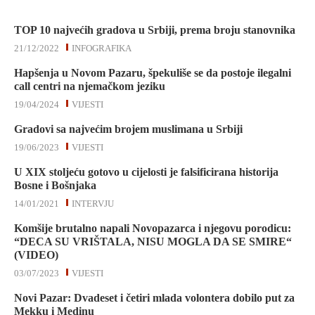
TOP 10 najvećih gradova u Srbiji, prema broju stanovnika
21/12/2022
INFOGRAFIKA
Hapšenja u Novom Pazaru, špekuliše se da postoje ilegalni
call centri na njemačkom jeziku
19/04/2024
VIJESTI
Gradovi sa najvećim brojem muslimana u Srbiji
19/06/2023
VIJESTI
U XIX stoljeću gotovo u cijelosti je falsificirana historija
Bosne i Bošnjaka
14/01/2021
INTERVJU
Komšije brutalno napali Novopazarca i njegovu porodicu:
“DECA SU VRIŠTALA, NISU MOGLA DA SE SMIRE“
(VIDEO)
03/07/2023
VIJESTI
Novi Pazar: Dvadeset i četiri mlada volontera dobilo put za
Mekku i Medinu